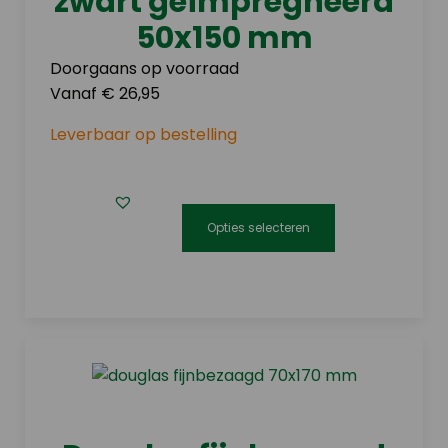
zwart geïmpregneerd
op
50x150 mm
de
Doorgaans op voorraad
productpagina
Vanaf € 26,95
Leverbaar op bestelling
Opties selecteren
Dit
product
heeft
meerdere
variaties.
Deze
optie
kan