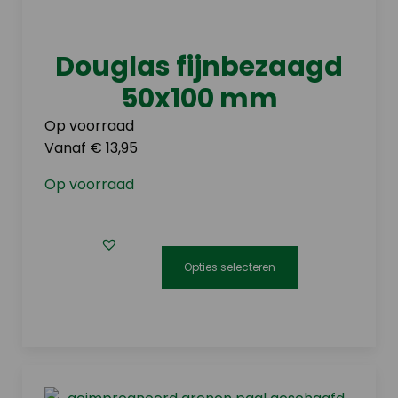
variaties.
Deze
optie
Douglas fijnbezaagd
kan
50x100 mm
gekozen
worden
Op voorraad
op
Vanaf € 13,95
de
Op voorraad
productpagina
Opties selecteren
Dit
product
heeft
meerdere
variaties.