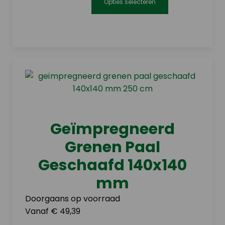
Opties selecteren
Dit
product
heeft
meerdere
variaties.
Deze
optie
kan
gekozen
Geïmpregneerd
worden
Grenen Paal
op
de
Geschaafd 140x140
productpagina
mm
Doorgaans op voorraad
Vanaf € 49,39