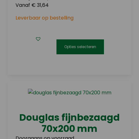
de
Vanaf € 31,64
productpagina
Leverbaar op bestelling
Opties selecteren
Dit
product
heeft
meerdere
variaties.
Deze
optie
kan
Douglas fijnbezaagd
gekozen
70x200 mm
worden
op
Doorgaans op voorraad