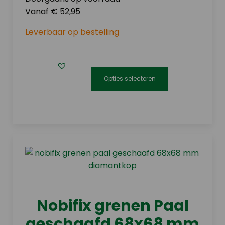
de
Vanaf € 52,95
productpagina
Leverbaar op bestelling
Opties selecteren
Dit
product
heeft
meerdere
variaties.
Deze
optie
kan
gekozen
Nobifix grenen Paal
worden
geschaafd 68x68 mm
op