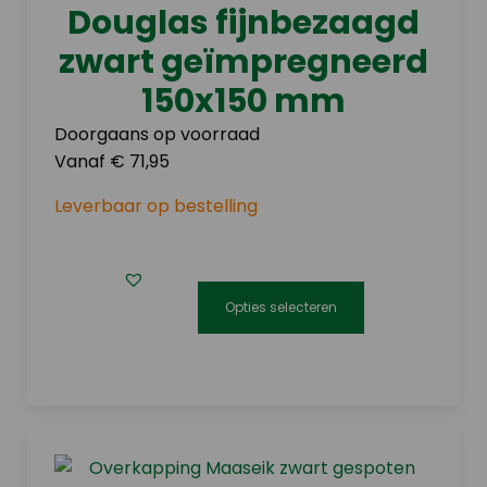
Douglas fijnbezaagd
zwart geïmpregneerd
150x150 mm
Doorgaans op voorraad
Vanaf € 71,95
Leverbaar op bestelling
Opties selecteren
Dit
product
heeft
meerdere
variaties.
Deze