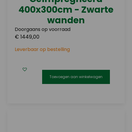
productpagina
400x300cm - Zwarte
wanden
Doorgaans op voorraad
€ 1449,00
Leverbaar op bestelling
Toevoegen aan winkelwagen