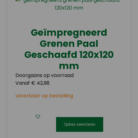
Deze
optie
kan
gekozen
Geïmpregneerd
worden
Grenen Paal
op
de
Geschaafd 120x120
productpagina
mm
Doorgaans op voorraad
Vanaf € 42,98
Leverbaar op bestelling
Opties selecteren
Dit