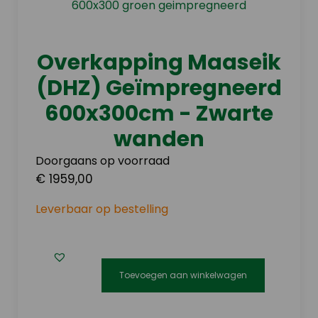
optie
kan
gekozen
Overkapping Maaseik
worden
(DHZ) Geïmpregneerd
op
de
600x300cm - Zwarte
productpagina
wanden
Doorgaans op voorraad
€ 1959,00
Leverbaar op bestelling
Toevoegen aan winkelwagen