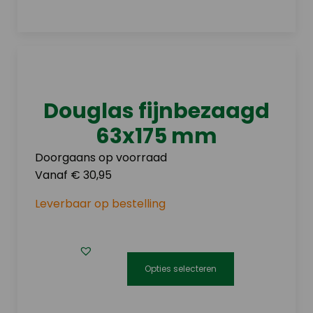
product
heeft
meerdere
variaties.
Deze
optie
Douglas fijnbezaagd
kan
63x175 mm
gekozen
worden
Doorgaans op voorraad
op
Vanaf € 30,95
de
Leverbaar op bestelling
productpagina
Opties selecteren
Dit
product