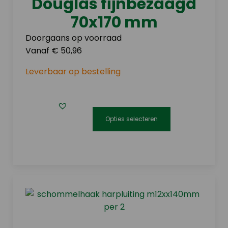
Douglas fijnbezaagd
gekozen
70x170 mm
worden
op
Doorgaans op voorraad
de
Vanaf € 50,96
productpagina
Leverbaar op bestelling
Opties selecteren
Dit
product
heeft
meerdere
variaties.
Deze
optie
kan