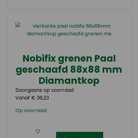
heeft
meerdere
variaties.
Deze
optie
kan
gekozen
Nobifix grenen Paal
worden
geschaafd 88x88 mm
op
de
Diamantkop
productpagina
Doorgaans op voorraad
Vanaf € 36,23
Op voorraad