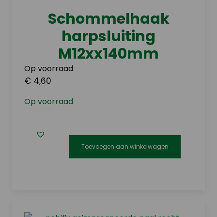
gekozen
Schommelhaak
worden
harpsluiting
op
de
M12xx140mm
productpagina
Op voorraad
€ 4,60
Op voorraad
Toevoegen aan winkelwagen