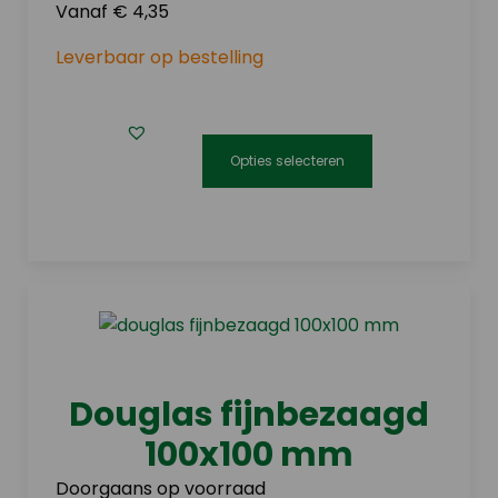
op
Vanaf € 4,35
de
Leverbaar op bestelling
productpagina
Opties selecteren
Dit
product
heeft
meerdere
variaties.
Deze
optie
kan
Douglas fijnbezaagd
gekozen
100x100 mm
worden
op
Doorgaans op voorraad