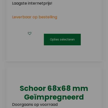
Laagste internetprijs!
Leverbaar op bestelling
Opties selecteren
Dit
product
heeft
meerdere
variaties.
Deze
optie
Schoor 68x68 mm
kan
Geïmpregneerd
gekozen
worden
Doorgaans op voorraad