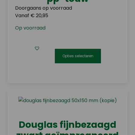
worden
Doorgaans op voorraad
op
Vanaf € 20,95
de
Op voorraad
productpagina
Opties selecteren
Dit
product
heeft
meerdere
variaties.
Deze
optie
kan
Douglas fijnbezaagd
gekozen
worden