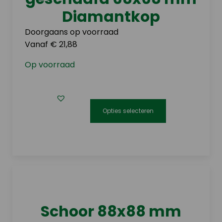
de
Diamantkop
productpagina
Doorgaans op voorraad
Vanaf € 21,88
Op voorraad
Opties selecteren
Dit
product
heeft
meerdere
variaties.
Deze
optie
Schoor 88x88 mm
kan