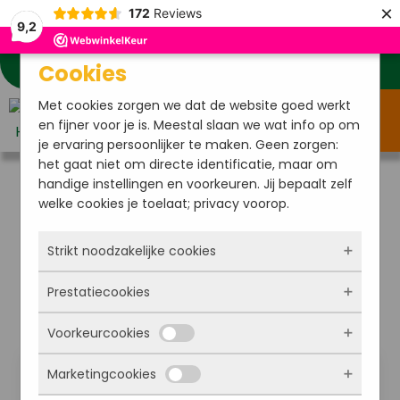
×
172
Reviews
9,2
Cookies
Klantenservice
Mijn account
Verlanglijstje
Met cookies zorgen we dat de website goed werkt
Menu
en fijner voor je is. Meestal slaan we wat info op om
je ervaring persoonlijker te maken. Geen zorgen:
het gaat niet om directe identificatie, maar om
handige instellingen en voorkeuren. Jij bepaalt zelf
Home
/ Tuinverblijf
welke cookies je toelaat; privacy voorop.
Tuinverblijf
Strikt noodzakelijke cookies
Prestatiecookies
Deze cookies zorgen ervoor dat de website
überhaupt werkt. Ze zijn dus altijd actief en
Voorkeurcookies
kunnen niet worden uitgezet. Meestal worden
Met deze cookies zien we hoe vaak onze site
ze alleen geplaatst als jij iets doet, zoals
bezocht wordt, waar bezoekers vandaan
Marketingcookies
inloggen, een formulier invullen of je
komen en welke pagina’s populair zijn. Zo
Deze cookies onthouden jouw voorkeuren.
privacyvoorkeuren opslaan. Je kunt je browser
kunnen we de website blijven verbeteren.