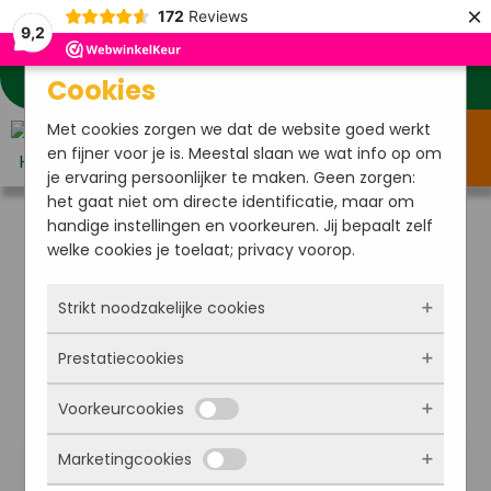
×
172
Reviews
9,2
Cookies
Klantenservice
Mijn account
Verlanglijstje
Met cookies zorgen we dat de website goed werkt
Menu
en fijner voor je is. Meestal slaan we wat info op om
je ervaring persoonlijker te maken. Geen zorgen:
het gaat niet om directe identificatie, maar om
handige instellingen en voorkeuren. Jij bepaalt zelf
Home
/
Tuinverblijf
/ Carports en garages
welke cookies je toelaat; privacy voorop.
Carports en garages
Strikt noodzakelijke cookies
Prestatiecookies
Deze cookies zorgen ervoor dat de website
überhaupt werkt. Ze zijn dus altijd actief en
Voorkeurcookies
kunnen niet worden uitgezet. Meestal worden
Met deze cookies zien we hoe vaak onze site
ze alleen geplaatst als jij iets doet, zoals
bezocht wordt, waar bezoekers vandaan
Marketingcookies
inloggen, een formulier invullen of je
komen en welke pagina’s populair zijn. Zo
Deze cookies onthouden jouw voorkeuren.
privacyvoorkeuren opslaan. Je kunt je browser
kunnen we de website blijven verbeteren.