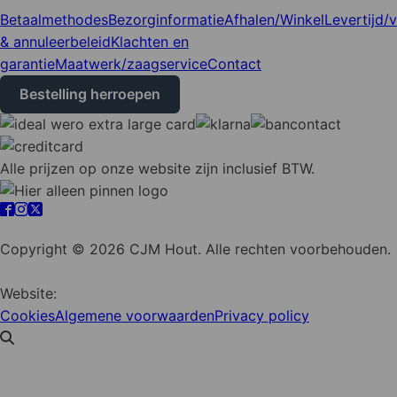
Betaalmethodes
Bezorginformatie
Afhalen/Winkel
Levertijd/
& annuleerbeleid
Klachten en
garantie
Maatwerk/zaagservice
Contact
Bestelling herroepen
Alle prijzen op onze website zijn inclusief BTW.
Cookie instellingen
Copyright © 2026 CJM Hout. Alle rechten voorbehouden.
Website:
YZCommunicatie
Cookies
Algemene voorwaarden
Privacy policy