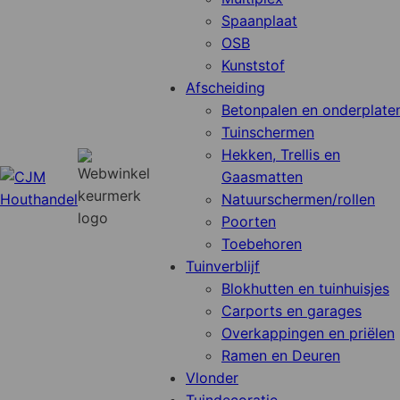
Spaanplaat
OSB
Kunststof
Afscheiding
Betonpalen en onderplate
Tuinschermen
Hekken, Trellis en
Gaasmatten
Natuurschermen/rollen
Poorten
Toebehoren
Tuinverblijf
Blokhutten en tuinhuisjes
Carports en garages
Overkappingen en priëlen
Ramen en Deuren
Vlonder