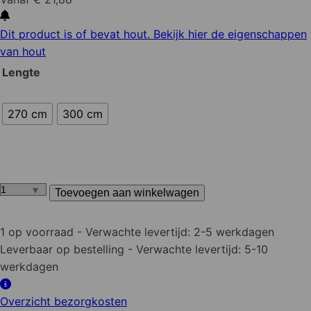
Dit product is of bevat hout. Bekijk hier de eigenschappen
van hout
Lengte
270 cm
300 cm
Toevoegen aan winkelwagen
Nobifix
grenen
Paal
1 op voorraad
- Verwachte levertijd: 2-5 werkdagen
geschaafd
Leverbaar op bestelling
- Verwachte levertijd: 5-10
68x68
werkdagen
mm
Diamantkop
Overzicht bezorgkosten