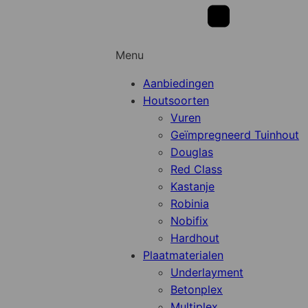
Menu
Aanbiedingen
Houtsoorten
Vuren
Geïmpregneerd Tuinhout
Douglas
Red Class
Kastanje
Robinia
Nobifix
Hardhout
Plaatmaterialen
Underlayment
Betonplex
Multiplex