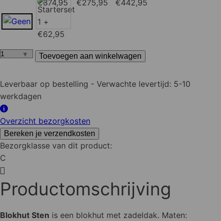
Toevoegen aan winkelwagen
Blokhut
Sten
295×200
Leverbaar op bestelling
- Verwachte levertijd: 5-10
aantal
werkdagen
Overzicht bezorgkosten
Bereken je verzendkosten
Bezorgklasse van dit product:
C
Productomschrijving
Blokhut Sten
is een blokhut met zadeldak. Maten: