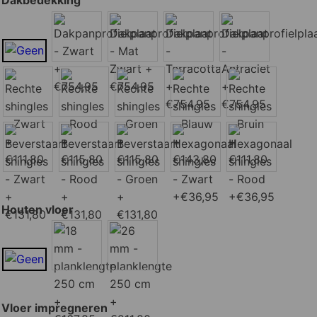
Dakbedekking
Houten vloer
Vloer impregneren