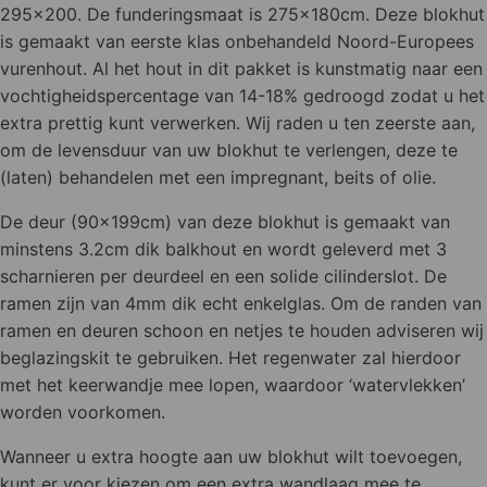
295x200. De funderingsmaat is 275x180cm. Deze blokhut
is gemaakt van eerste klas onbehandeld Noord-Europees
vurenhout. Al het hout in dit pakket is kunstmatig naar een
vochtigheidspercentage van 14-18% gedroogd zodat u het
extra prettig kunt verwerken. Wij raden u ten zeerste aan,
om de levensduur van uw blokhut te verlengen, deze te
(laten) behandelen met een impregnant, beits of olie.
De deur (90x199cm) van deze blokhut is gemaakt van
minstens 3.2cm dik balkhout en wordt geleverd met 3
scharnieren per deurdeel en een solide cilinderslot. De
ramen zijn van 4mm dik echt enkelglas. Om de randen van
ramen en deuren schoon en netjes te houden adviseren wij
beglazingskit te gebruiken. Het regenwater zal hierdoor
met het keerwandje mee lopen, waardoor ‘watervlekken’
worden voorkomen.
Wanneer u extra hoogte aan uw blokhut wilt toevoegen,
kunt er voor kiezen om een extra wandlaag mee te