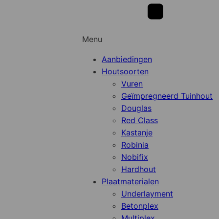
Menu
Aanbiedingen
Houtsoorten
Vuren
Geïmpregneerd Tuinhout
Douglas
Red Class
Kastanje
Robinia
Nobifix
Hardhout
Plaatmaterialen
Underlayment
Betonplex
Multiplex