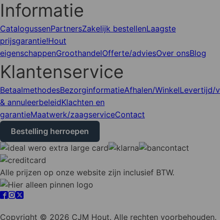
Informatie
Catalogussen
Partners
Zakelijk bestellen
Laagste
prijsgarantie!
Hout
eigenschappen
Groothandel
Offerte/advies
Over ons
Blog
Klantenservice
Betaalmethodes
Bezorginformatie
Afhalen/Winkel
Levertijd/
& annuleerbeleid
Klachten en
garantie
Maatwerk/zaagservice
Contact
Bestelling herroepen
Alle prijzen op onze website zijn inclusief BTW.
Cookie instellingen
Copyright © 2026 CJM Hout. Alle rechten voorbehouden.