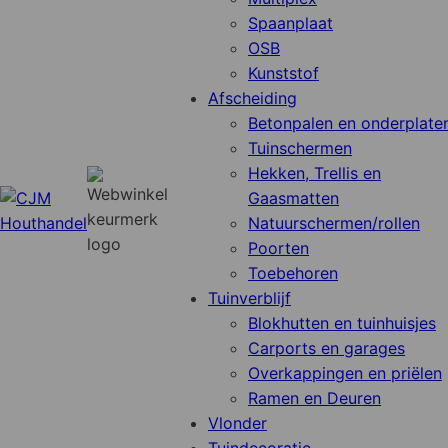
Spaanplaat
OSB
Kunststof
Afscheiding
Betonpalen en onderplate
Tuinschermen
Hekken, Trellis en
Gaasmatten
Natuurschermen/rollen
Poorten
Toebehoren
Tuinverblijf
Blokhutten en tuinhuisjes
Carports en garages
Overkappingen en priëlen
Ramen en Deuren
Vlonder