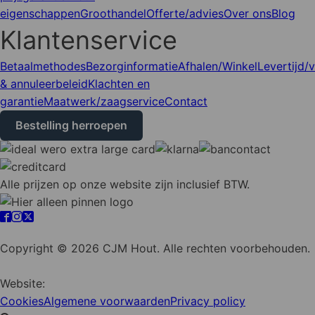
eigenschappen
Groothandel
Offerte/advies
Over ons
Blog
Klantenservice
Betaalmethodes
Bezorginformatie
Afhalen/Winkel
Levertijd/
& annuleerbeleid
Klachten en
garantie
Maatwerk/zaagservice
Contact
Bestelling herroepen
Alle prijzen op onze website zijn inclusief BTW.
Cookie instellingen
Copyright © 2026 CJM Hout. Alle rechten voorbehouden.
Website:
YZCommunicatie
Cookies
Algemene voorwaarden
Privacy policy