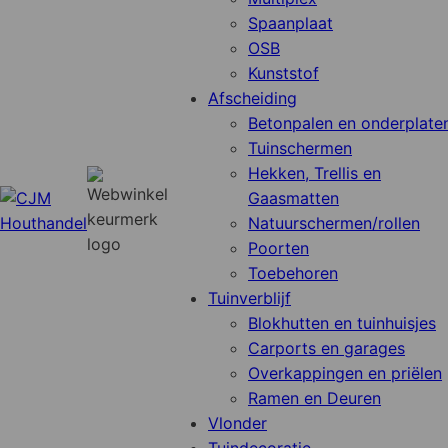
Spaanplaat
OSB
Kunststof
Afscheiding
Betonpalen en onderplate
Tuinschermen
Hekken, Trellis en
Gaasmatten
Natuurschermen/rollen
Poorten
Toebehoren
Tuinverblijf
Blokhutten en tuinhuisjes
Carports en garages
Overkappingen en priëlen
Ramen en Deuren
Vlonder