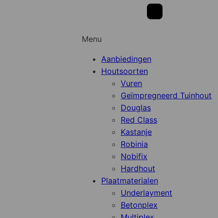
Menu
Aanbiedingen
Houtsoorten
Vuren
Geïmpregneerd Tuinhout
Douglas
Red Class
Kastanje
Robinia
Nobifix
Hardhout
Plaatmaterialen
Underlayment
Betonplex
Multiplex