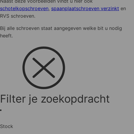
Naast deze voorbeelden vindt u hier ook
de
schotelkopschroeven
,
spaanplaatschroeven verzinkt
en
productpagina
RVS schroeven.
Bij alle schroeven staat aangegeven welke bit u nodig
heeft.
Filter je zoekopdracht
Stock