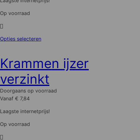
Laagste internetprijs!
Op voorraad
Dit
Opties selecteren
product
heeft
Krammen ijzer
meerdere
variaties.
verzinkt
Deze
optie
Doorgaans op voorraad
kan
Vanaf € 7,84
gekozen
worden
Laagste internetprijs!
op
Op voorraad
de
productpagina