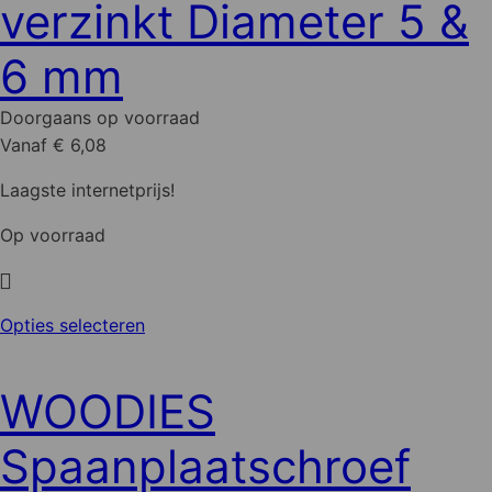
verzinkt Diameter 5 &
kan
gekozen
6 mm
worden
op
Doorgaans op voorraad
de
Vanaf € 6,08
productpagina
Laagste internetprijs!
Op voorraad
Dit
Opties selecteren
product
heeft
WOODIES
meerdere
variaties.
Spaanplaatschroef
Deze
optie