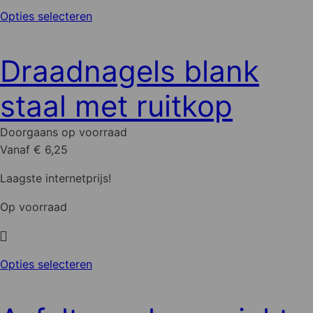
productpagina
Dit
Opties selecteren
product
heeft
Draadnagels blank
meerdere
variaties.
staal met ruitkop
Deze
optie
Doorgaans op voorraad
kan
Vanaf € 6,25
gekozen
worden
Laagste internetprijs!
op
Op voorraad
de
productpagina
Dit
Opties selecteren
product
heeft