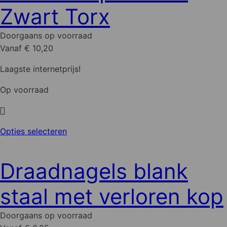
optie
Zwart Torx
kan
gekozen
Doorgaans op voorraad
worden
Vanaf € 10,20
op
de
Laagste internetprijs!
productpagina
Op voorraad
Dit
Opties selecteren
product
heeft
Draadnagels blank
meerdere
variaties.
staal met verloren kop
Deze
optie
Doorgaans op voorraad
kan