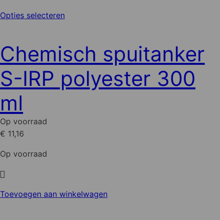
Dit
Opties selecteren
product
heeft
Chemisch spuitanker
meerdere
variaties.
S-IRP polyester 300
Deze
optie
ml
kan
gekozen
Op voorraad
worden
€ 11,16
op
de
Op voorraad
productpagina
Toevoegen aan winkelwagen