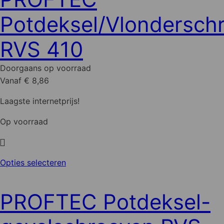
Potdeksel/Vlondersch
RVS 410
Doorgaans op voorraad
Vanaf € 8,86
Laagste internetprijs!
Op voorraad
Dit
Opties selecteren
product
heeft
PROFTEC Potdeksel-
meerdere
variaties.