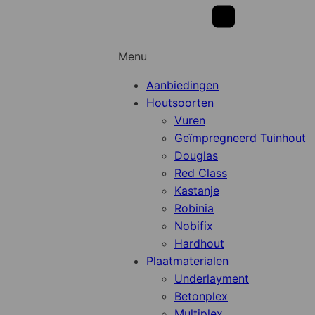
Menu
Aanbiedingen
Houtsoorten
Vuren
Geïmpregneerd Tuinhout
Douglas
Red Class
Kastanje
Robinia
Nobifix
Hardhout
Plaatmaterialen
Underlayment
Betonplex
Multiplex