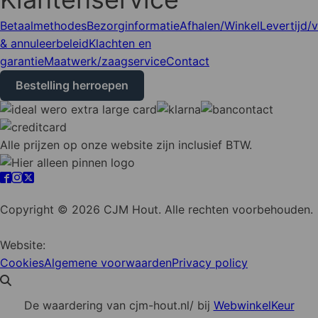
Betaalmethodes
Bezorginformatie
Afhalen/Winkel
Levertijd/
& annuleerbeleid
Klachten en
garantie
Maatwerk/zaagservice
Contact
Bestelling herroepen
Alle prijzen op onze website zijn inclusief BTW.
Cookie instellingen
Copyright © 2026 CJM Hout. Alle rechten voorbehouden.
Website:
YZCommunicatie
Cookies
Algemene voorwaarden
Privacy policy
De waardering van cjm-hout.nl/ bij
WebwinkelKeur