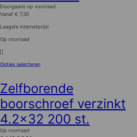
gekozen
Doorgaans op voorraad
worden
Vanaf € 7,30
op
de
Laagste internetprijs!
productpagina
Op voorraad
Dit
Opties selecteren
product
heeft
Zelfborende
meerdere
variaties.
boorschroef verzinkt
Deze
optie
4.2x32 200 st.
kan
gekozen
Op voorraad
worden