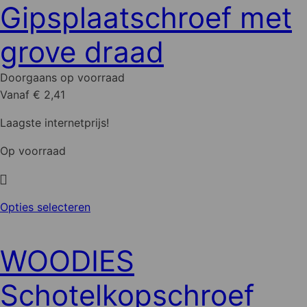
Gipsplaatschroef met
grove draad
Doorgaans op voorraad
Vanaf € 2,41
Laagste internetprijs!
Op voorraad
Dit
Opties selecteren
product
heeft
WOODIES
meerdere
variaties.
Schotelkopschroef
Deze