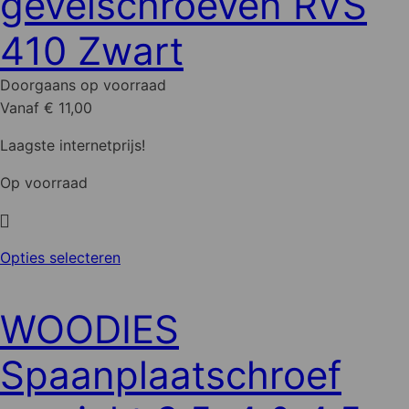
gevelschroeven RVS
Deze
optie
410 Zwart
kan
gekozen
Doorgaans op voorraad
worden
Vanaf € 11,00
op
de
Laagste internetprijs!
productpagina
Op voorraad
Dit
Opties selecteren
product
heeft
WOODIES
meerdere
variaties.
Spaanplaatschroef
Deze
optie