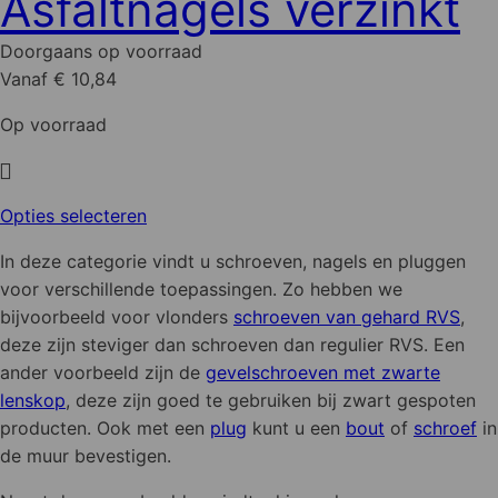
Asfaltnagels verzinkt
meerdere
variaties.
Doorgaans op voorraad
Deze
Vanaf € 10,84
optie
kan
Op voorraad
gekozen
worden
op
Dit
Opties selecteren
de
product
productpagina
In deze categorie vindt u schroeven, nagels en pluggen
heeft
voor verschillende toepassingen. Zo hebben we
meerdere
bijvoorbeeld voor vlonders
schroeven van gehard RVS
,
variaties.
deze zijn steviger dan schroeven dan regulier RVS. Een
Deze
ander voorbeeld zijn de
gevelschroeven met zwarte
optie
lenskop
, deze zijn goed te gebruiken bij zwart gespoten
kan
producten. Ook met een
plug
kunt u een
bout
of
schroef
in
gekozen
de muur bevestigen.
worden
op