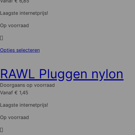
Vanaf € 6,85
gekozen
worden
Laagste internetprijs!
op
Op voorraad
de
productpagina
Dit
Opties selecteren
product
heeft
RAWL Pluggen nylon
meerdere
variaties.
Doorgaans op voorraad
Deze
Vanaf € 1,45
optie
kan
Laagste internetprijs!
gekozen
Op voorraad
worden
op
de