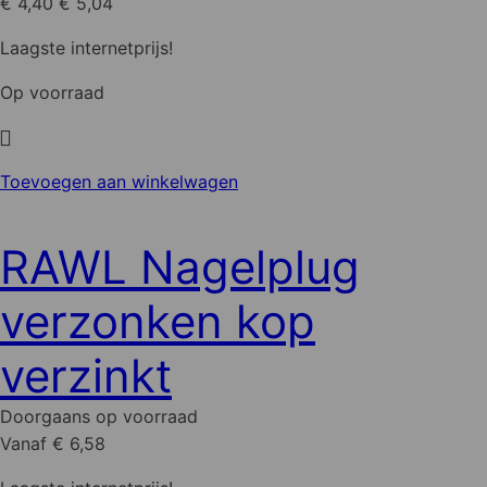
€ 4,40
€ 5,04
op
de
Laagste internetprijs!
productpagina
Op voorraad
Toevoegen aan winkelwagen
RAWL Nagelplug
verzonken kop
verzinkt
Doorgaans op voorraad
Vanaf € 6,58