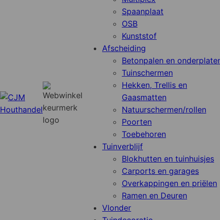
Spaanplaat
OSB
Kunststof
Afscheiding
Betonpalen en onderplate
Tuinschermen
Hekken, Trellis en
Gaasmatten
Natuurschermen/rollen
Poorten
Toebehoren
Tuinverblijf
Blokhutten en tuinhuisjes
Carports en garages
Overkappingen en priëlen
Ramen en Deuren
Vlonder