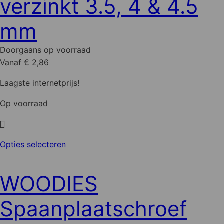
verzinkt 3.5, 4 & 4.5
kan
gekozen
mm
worden
op
Doorgaans op voorraad
de
Vanaf € 2,86
productpagina
Laagste internetprijs!
Op voorraad
Dit
Opties selecteren
product
heeft
WOODIES
meerdere
variaties.
Spaanplaatschroef
Deze
optie