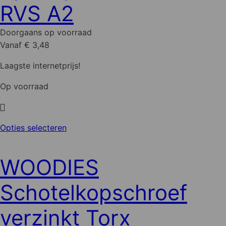
RVS A2
kan
gekozen
Doorgaans op voorraad
worden
Vanaf € 3,48
op
de
Laagste internetprijs!
productpagina
Op voorraad
Dit
Opties selecteren
product
heeft
WOODIES
meerdere
variaties.
Schotelkopschroef
Deze
optie
verzinkt Torx
kan