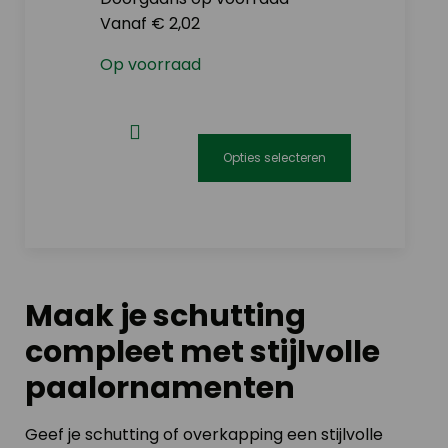
optie
Vanaf € 2,02
kan
gekozen
Op voorraad
worden
op
de
productpagina
Opties selecteren
Dit
product
heeft
meerdere
variaties.
Maak je schutting
Deze
compleet met stijlvolle
optie
kan
paalornamenten
gekozen
worden
Geef je schutting of overkapping een stijlvolle
op