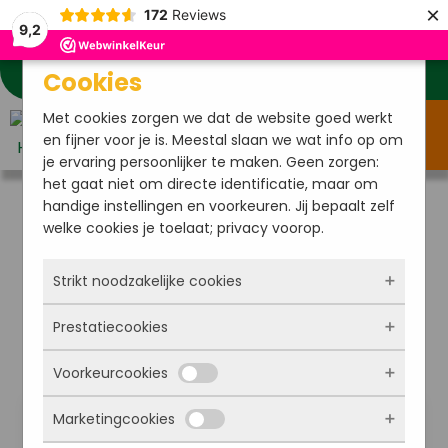
×
172
Reviews
9,2
Cookies
Klantenservice
Mijn account
Verlanglijstje
Met cookies zorgen we dat de website goed werkt
Menu
en fijner voor je is. Meestal slaan we wat info op om
je ervaring persoonlijker te maken. Geen zorgen:
het gaat niet om directe identificatie, maar om
handige instellingen en voorkeuren. Jij bepaalt zelf
Home
/
Tuindecoratie
/ Paal ornamenten
welke cookies je toelaat; privacy voorop.
Paal ornamenten
Strikt noodzakelijke cookies
Prestatiecookies
Deze cookies zorgen ervoor dat de website
überhaupt werkt. Ze zijn dus altijd actief en
Voorkeurcookies
kunnen niet worden uitgezet. Meestal worden
Met deze cookies zien we hoe vaak onze site
ze alleen geplaatst als jij iets doet, zoals
bezocht wordt, waar bezoekers vandaan
Marketingcookies
inloggen, een formulier invullen of je
komen en welke pagina’s populair zijn. Zo
Deze cookies onthouden jouw voorkeuren.
privacyvoorkeuren opslaan. Je kunt je browser
kunnen we de website blijven verbeteren.