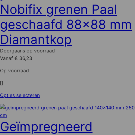
meerdere
Nobifix grenen Paal
variaties.
Deze
geschaafd 88x88 mm
optie
kan
Diamantkop
gekozen
worden
Doorgaans op voorraad
op
Vanaf € 36,23
de
productpagina
Op voorraad
Dit
Opties selecteren
product
heeft
meerdere
Geïmpregneerd
variaties.
Deze