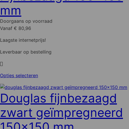
mm
Doorgaans op voorraad
Vanaf € 80,96
Laagste internetprijs!
Leverbaar op bestelling
Dit
Opties selecteren
product
heeft
Douglas fijnbezaagd
meerdere
variaties.
zwart geïmpregneerd
Deze
optie
150x150 mm
kan