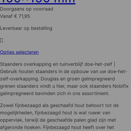
gekozen
Doorgaans op voorraad
worden
Vanaf € 71,95
op
de
Leverbaar op bestelling
productpagina
Dit
Opties selecteren
product
Staanders overkapping en tuinverblijf doe-het-zelf |
heeft
Gebruik houten staanders in de opbouw van uw doe-het-
meerdere
zelf-overkapping. Douglas en groen geïmpregneerd
variaties.
grenen staanders vindt u hier, maar ook staanders Nobifix
Deze
geïmpregneerd bevinden zich in ons assortiment.
optie
kan
Zowel fijnbezaagd als geschaafd hout behoort tot de
gekozen
mogelijkheden, fijnbezaagd hout is wat ruwer van
worden
oppervlak, terwijl de geschaafde palen glad zijn met
op
afgeronde hoeken. Fijnbezaagd hout heeft over het