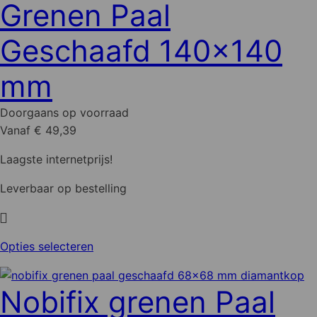
Grenen Paal
optie
kan
Geschaafd 140x140
gekozen
worden
mm
op
de
Doorgaans op voorraad
productpagina
Vanaf € 49,39
Laagste internetprijs!
Leverbaar op bestelling
Dit
Opties selecteren
product
heeft
Nobifix grenen Paal
meerdere
variaties.