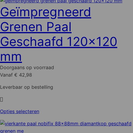
Geïmpregneerd
Grenen Paal
Geschaafd 120x120
mm
Doorgaans op voorraad
Vanaf € 42,98
Leverbaar op bestelling
Dit
Opties selecteren
product
heeft