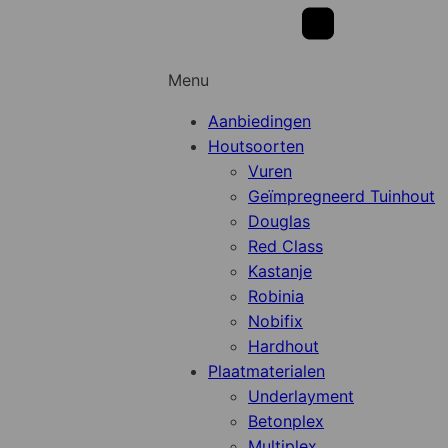
Menu
Aanbiedingen
Houtsoorten
Vuren
Geïmpregneerd Tuinhout
Douglas
Red Class
Kastanje
Robinia
Nobifix
Hardhout
Plaatmaterialen
Underlayment
Betonplex
Multiplex