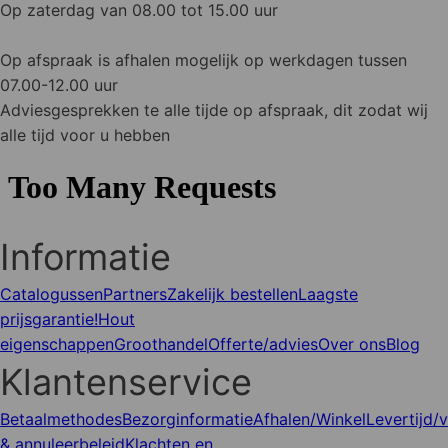
Op zaterdag van 08.00 tot 15.00 uur
Op afspraak is afhalen mogelijk op werkdagen tussen
07.00-12.00 uur
Adviesgesprekken te alle tijde op afspraak, dit zodat wij
alle tijd voor u hebben
Informatie
Catalogussen
Partners
Zakelijk bestellen
Laagste
prijsgarantie!
Hout
eigenschappen
Groothandel
Offerte/advies
Over ons
Blog
Klantenservice
Betaalmethodes
Bezorginformatie
Afhalen/Winkel
Levertijd/
& annuleerbeleid
Klachten en