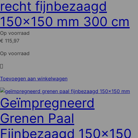
recht fijnbezaagd
gekozen
worden
150x150 mm 300 cm
op
de
Op voorraad
productpagina
€ 115,97
Op voorraad
Toevoegen aan winkelwagen
Geïmpregneerd
Grenen Paal
Fijnbezaagd 150x150