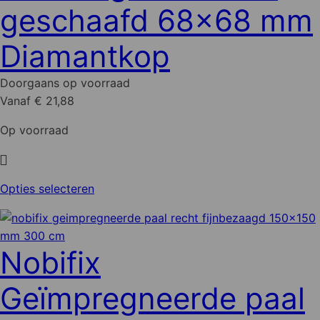
geschaafd 68x68 mm
Deze
optie
Diamantkop
kan
gekozen
Doorgaans op voorraad
worden
Vanaf € 21,88
op
de
Op voorraad
productpagina
Dit
Opties selecteren
product
heeft
meerdere
Nobifix
variaties.
Deze
Geïmpregneerde paal
optie
kan