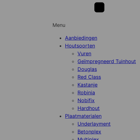
Menu
Aanbiedingen
Houtsoorten
Vuren
Geïmpregneerd Tuinhout
Douglas
Red Class
Kastanje
Robinia
Nobifix
Hardhout
Plaatmaterialen
Underlayment
Betonplex
Multiplex