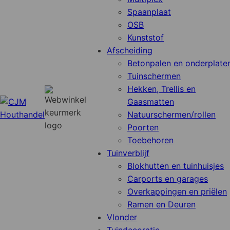
Spaanplaat
OSB
Kunststof
Afscheiding
Betonpalen en onderplate
Tuinschermen
Hekken, Trellis en
Gaasmatten
Natuurschermen/rollen
Poorten
Toebehoren
Tuinverblijf
Blokhutten en tuinhuisjes
Carports en garages
Overkappingen en priëlen
Ramen en Deuren
Vlonder