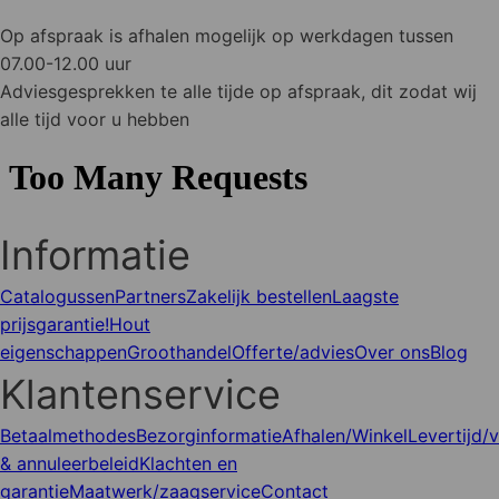
Op afspraak is afhalen mogelijk op werkdagen tussen
07.00-12.00 uur
Adviesgesprekken te alle tijde op afspraak, dit zodat wij
alle tijd voor u hebben
Informatie
Catalogussen
Partners
Zakelijk bestellen
Laagste
prijsgarantie!
Hout
eigenschappen
Groothandel
Offerte/advies
Over ons
Blog
Klantenservice
Betaalmethodes
Bezorginformatie
Afhalen/Winkel
Levertijd/
& annuleerbeleid
Klachten en
garantie
Maatwerk/zaagservice
Contact