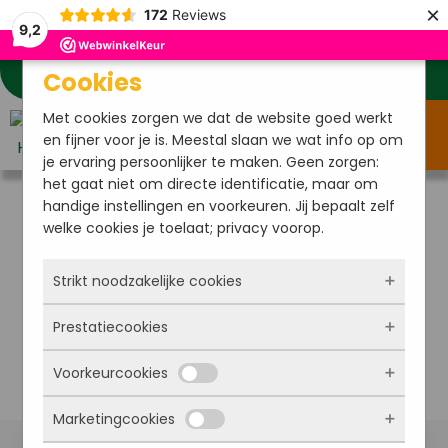
×
172
Reviews
9,2
Cookies
Klantenservice
Mijn account
Verlanglijstje
Met cookies zorgen we dat de website goed werkt
Menu
en fijner voor je is. Meestal slaan we wat info op om
je ervaring persoonlijker te maken. Geen zorgen:
het gaat niet om directe identificatie, maar om
handige instellingen en voorkeuren. Jij bepaalt zelf
welke cookies je toelaat; privacy voorop.
Strikt noodzakelijke cookies
Prestatiecookies
Deze cookies zorgen ervoor dat de website
überhaupt werkt. Ze zijn dus altijd actief en
Voorkeurcookies
kunnen niet worden uitgezet. Meestal worden
Met deze cookies zien we hoe vaak onze site
ze alleen geplaatst als jij iets doet, zoals
bezocht wordt, waar bezoekers vandaan
Marketingcookies
inloggen, een formulier invullen of je
komen en welke pagina’s populair zijn. Zo
Deze cookies onthouden jouw voorkeuren.
privacyvoorkeuren opslaan. Je kunt je browser
kunnen we de website blijven verbeteren.