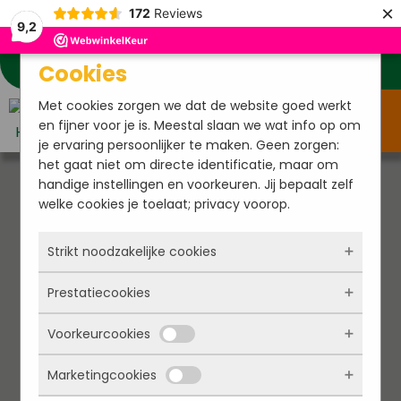
×
172
Reviews
9,2
Cookies
Klantenservice
Mijn account
Verlanglijstje
Met cookies zorgen we dat de website goed werkt
Menu
en fijner voor je is. Meestal slaan we wat info op om
je ervaring persoonlijker te maken. Geen zorgen:
het gaat niet om directe identificatie, maar om
handige instellingen en voorkeuren. Jij bepaalt zelf
welke cookies je toelaat; privacy voorop.
Strikt noodzakelijke cookies
Prestatiecookies
Deze cookies zorgen ervoor dat de website
überhaupt werkt. Ze zijn dus altijd actief en
Voorkeurcookies
kunnen niet worden uitgezet. Meestal worden
Met deze cookies zien we hoe vaak onze site
ze alleen geplaatst als jij iets doet, zoals
bezocht wordt, waar bezoekers vandaan
Marketingcookies
inloggen, een formulier invullen of je
komen en welke pagina’s populair zijn. Zo
Deze cookies onthouden jouw voorkeuren.
privacyvoorkeuren opslaan. Je kunt je browser
kunnen we de website blijven verbeteren.