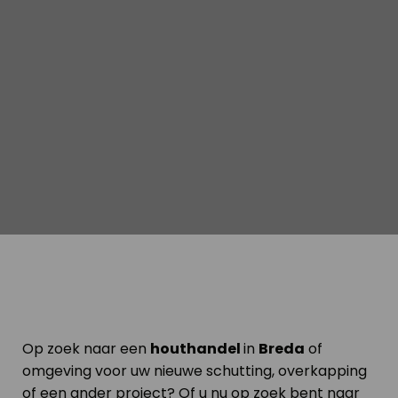
Op zoek naar een
houthandel
in
Breda
of
omgeving voor uw nieuwe schutting, overkapping
of een ander project? Of u nu op zoek bent naar