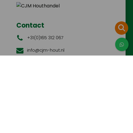
Contact
+31(0)165 312 067
info@cjm-hout.nl
Galgestraat 2, 4731SJ Oudenbosch
Openingstijden
Maandag t/m vrijdag van 13.00 tot 17.00
uur
Op zaterdag van 08.00 tot 15.00 uur
Op afspraak is afhalen mogelijk op