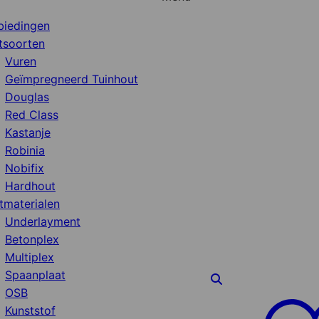
biedingen
tsoorten
Vuren
Geïmpregneerd Tuinhout
Douglas
Red Class
Kastanje
Robinia
Nobifix
Hardhout
tmaterialen
Underlayment
Betonplex
Multiplex
Spaanplaat
OSB
Kunststof