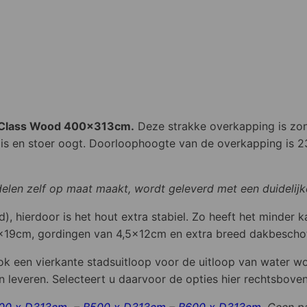
 Class Wood 400x313cm
.
Deze strakke overkapping is zond
s en stoer oogt. Doorloophoogte van de overkapping is 23
elen zelf op maat maakt, wordt geleverd met een duidelijk
), hierdoor is het hout extra stabiel. Zo heeft het minder 
x19cm, gordingen van 4,5x12cm en extra breed dakbeschot
Ook een vierkante stadsuitloop voor de uitloop van water 
 leveren. Selecteert u daarvoor de opties hier rechtsboven
00 x D313cm
–
B500 x D313cm
–
B600 x D313cm
. Geen p