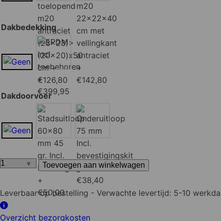
Dakbedekking
Dakdoorvoer
Toevoegen aan winkelwagen
Overkapping
Renesse
Leverbaar op bestelling
- Verwachte levertijd: 5-10 werkd
(DHZ)
Red
Overzicht bezorgkosten
Class