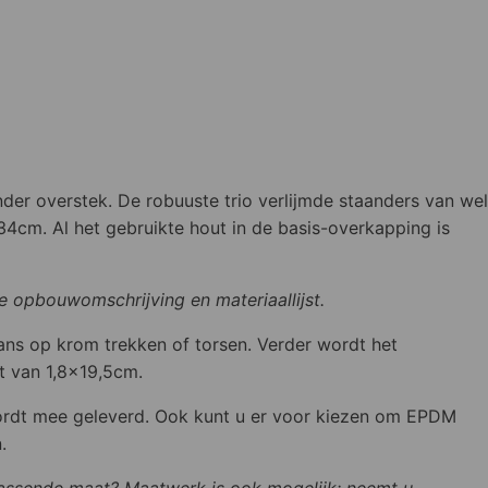
er overstek. De robuuste trio verlijmde staanders van wel
4cm. Al het gebruikte hout in de basis-overkapping is
e opbouwomschrijving en materiaallijst.
kans op krom trekken of torsen. Verder wordt het
 van 1,8x19,5cm.
wordt mee geleverd. Ook kunt u er voor kiezen om EPDM
.
assende maat? Maatwerk is ook mogelijk: neemt u