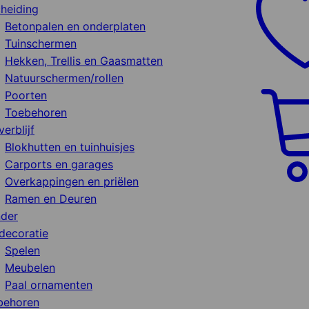
heiding
Betonpalen en onderplaten
Tuinschermen
Hekken, Trellis en Gaasmatten
Natuurschermen/rollen
Poorten
Toebehoren
verblijf
Blokhutten en tuinhuisjes
Carports en garages
Overkappingen en priëlen
Ramen en Deuren
nder
decoratie
Spelen
Meubelen
Paal ornamenten
behoren