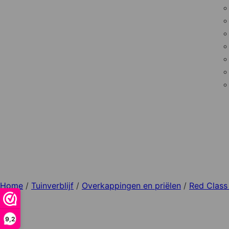
Home
/
Tuinverblijf
/
Overkappingen en priëlen
/
Red Clas
9,2