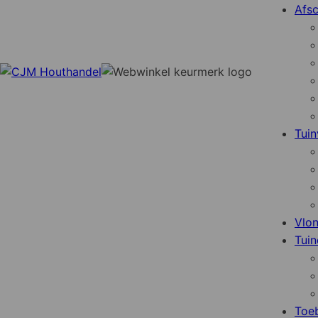
Afsc
Tuin
Vlo
Tuin
Toe