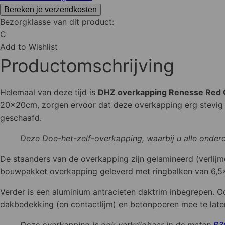
Wood
Bereken je verzendkosten
Bezorgklasse van dit product:
400x313cm
C
aantal
Add to Wishlist
Productomschrijving
Helemaal van deze tijd is
DHZ overkapping Renesse Red
20x20cm, zorgen ervoor dat deze overkapping erg stevig i
geschaafd.
Deze Doe-het-zelf-overkapping, waarbij u alle onderd
De staanders van de overkapping zijn gelamineerd (verlijmd
bouwpakket overkapping geleverd met ringbalken van 6,5
Verder is een aluminium antracieten daktrim inbegrepen. 
dakbedekking (en contactlijm) en betonpoeren mee te laten
Deze overkapping is ook verkrijgbaar in de maten
B3