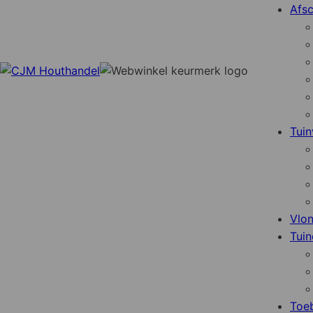
Afsc
Tuin
Vlo
Tuin
Toe