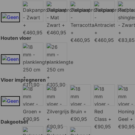
Houten vloer
Vloer impregneren
Dakgootset