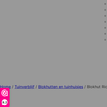
Home
/
Tuinverblijf
/
Blokhutten en tuinhuisjes
/ Blokhut Ri
9,2