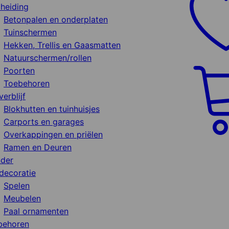
heiding
Betonpalen en onderplaten
Tuinschermen
Hekken, Trellis en Gaasmatten
Natuurschermen/rollen
Poorten
Toebehoren
verblijf
Blokhutten en tuinhuisjes
Carports en garages
Overkappingen en priëlen
Ramen en Deuren
nder
decoratie
Spelen
Meubelen
Paal ornamenten
behoren