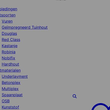
biedingen
tsoorten
Vuren
Geïmpregneerd Tuinhout
Douglas
Red Class
Kastanje
Robinia
Nobifix
Hardhout
tmaterialen
Underlayment
Betonplex
Multiplex
Spaanplaat
OSB
Kunststof