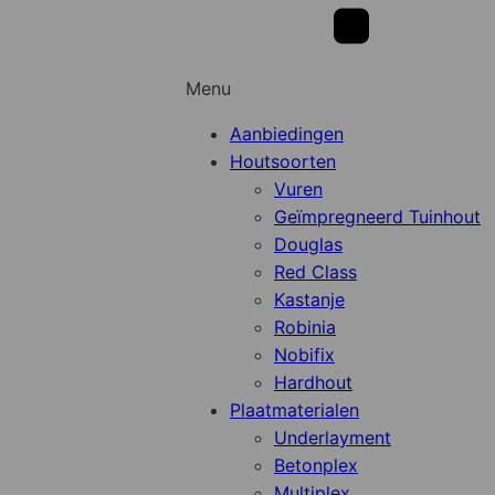
Menu
Aanbiedingen
Houtsoorten
Vuren
Geïmpregneerd Tuinhout
Douglas
Red Class
Kastanje
Robinia
Nobifix
Hardhout
Plaatmaterialen
Underlayment
Betonplex
Multiplex