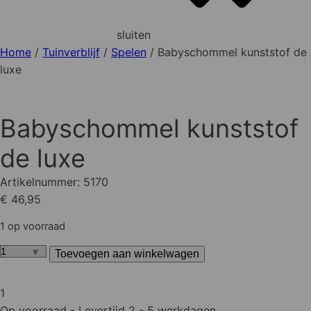
sluiten
Home
/
Tuinverblijf
/
Spelen
/ Babyschommel kunststof de
luxe
Babyschommel kunststof
de luxe
Artikelnummer:
5170
€ 46,95
1 op voorraad
Toevoegen aan winkelwagen
Babyschommel
kunststof
de
1
luxe
Op voorraad
- Levertijd 2 - 5 werkdagen