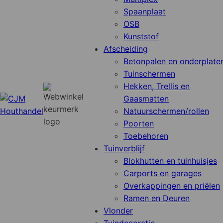
Spaanplaat
OSB
Kunststof
Afscheiding
Betonpalen en onderplate
Tuinschermen
Hekken, Trellis en
Gaasmatten
Natuurschermen/rollen
Poorten
Toebehoren
Tuinverblijf
Blokhutten en tuinhuisjes
Carports en garages
Overkappingen en priëlen
Ramen en Deuren
Vlonder