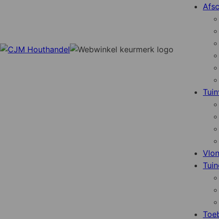
Afsc
Tuin
Vlo
Tuin
Toe