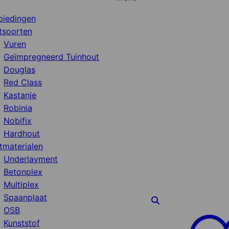
biedingen
tsoorten
Vuren
Geïmpregneerd Tuinhout
Douglas
Red Class
Kastanje
Robinia
Nobifix
Hardhout
tmaterialen
Underlayment
Betonplex
Multiplex
Spaanplaat
OSB
Kunststof