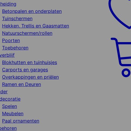
heiding
Betonpalen en onderplaten
Tuinschermen
Hekken, Trellis en Gaasmatten
Natuurschermen/rollen
Poorten
Toebehoren
verblijf
Blokhutten en tuinhuisjes
Carports en garages
Overkappingen en priëlen
Ramen en Deuren
nder
decoratie
Spelen
Meubelen
Paal ornamenten
behoren