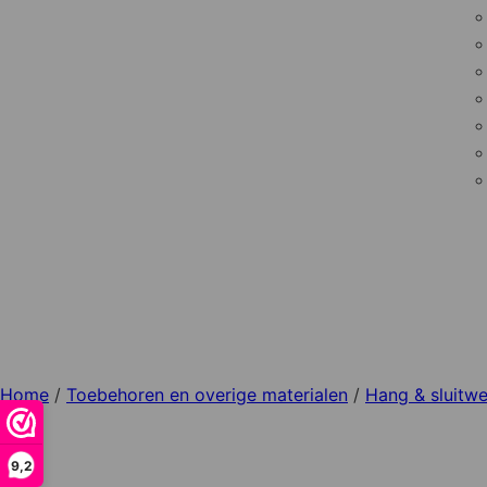
Home
/
Toebehoren en overige materialen
/
Hang & sluitwe
9,2