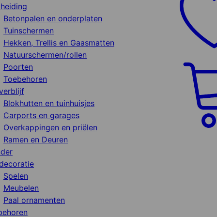
heiding
Betonpalen en onderplaten
Tuinschermen
Hekken, Trellis en Gaasmatten
Natuurschermen/rollen
Poorten
Toebehoren
verblijf
Blokhutten en tuinhuisjes
Carports en garages
Overkappingen en priëlen
Ramen en Deuren
nder
decoratie
Spelen
Meubelen
Paal ornamenten
behoren