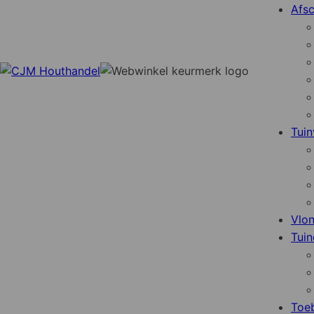
Afsc
Tuin
Vlo
Tuin
Toe