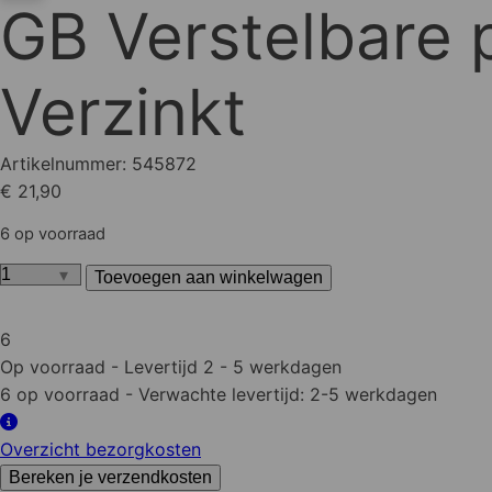
GB Verstelbare
Verzinkt
Artikelnummer:
545872
€ 21,90
6 op voorraad
Toevoegen aan winkelwagen
GB
Verstelbare
6
plaatduim
Op voorraad
- Levertijd 2 - 5 werkdagen
Ø16
6 op voorraad
- Verwachte levertijd: 2-5 werkdagen
120x45
mm
Overzicht bezorgkosten
Verzinkt
aantal
Bereken je verzendkosten