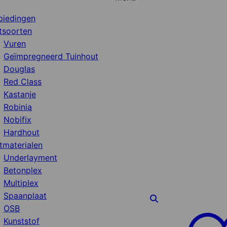
biedingen
tsoorten
Vuren
Geïmpregneerd Tuinhout
Douglas
Red Class
Kastanje
Robinia
Nobifix
Hardhout
tmaterialen
Underlayment
Betonplex
Multiplex
Spaanplaat
OSB
Kunststof