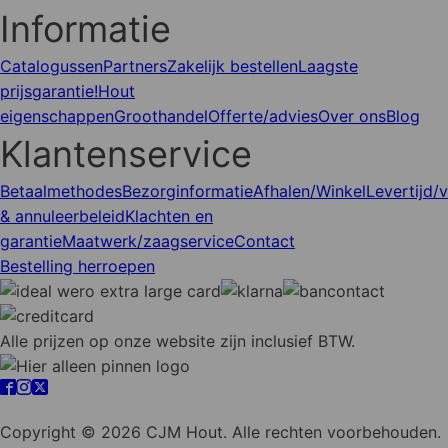
Informatie
Catalogussen
Partners
Zakelijk bestellen
Laagste
prijsgarantie!
Hout
eigenschappen
Groothandel
Offerte/advies
Over ons
Blog
Klantenservice
Betaalmethodes
Bezorginformatie
Afhalen/Winkel
Levertijd/
& annuleerbeleid
Klachten en
garantie
Maatwerk/zaagservice
Contact
Bestelling herroepen
Alle prijzen op onze website zijn inclusief BTW.
Cookie instellingen
Copyright © 2026 CJM Hout. Alle rechten voorbehouden.