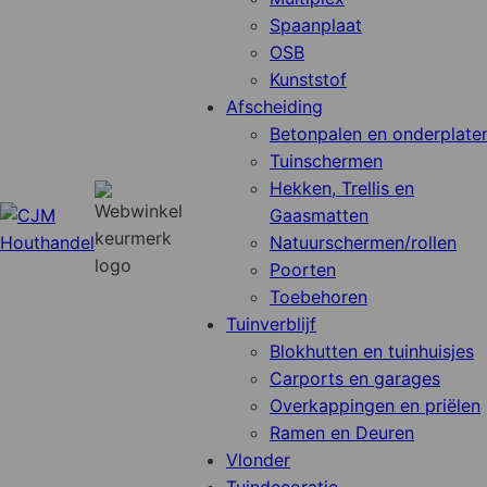
Spaanplaat
OSB
Kunststof
Afscheiding
Betonpalen en onderplate
Tuinschermen
Hekken, Trellis en
Gaasmatten
Natuurschermen/rollen
Poorten
Toebehoren
Tuinverblijf
Blokhutten en tuinhuisjes
Carports en garages
Overkappingen en priëlen
Ramen en Deuren
Vlonder