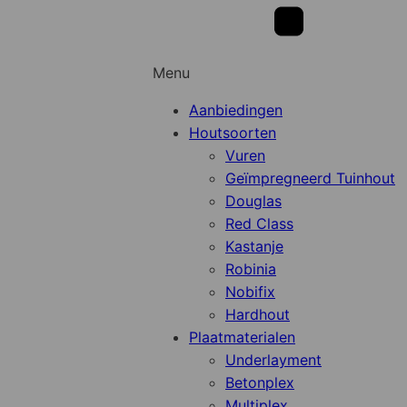
Menu
Aanbiedingen
Houtsoorten
Vuren
Geïmpregneerd Tuinhout
Douglas
Red Class
Kastanje
Robinia
Nobifix
Hardhout
Plaatmaterialen
Underlayment
Betonplex
Multiplex