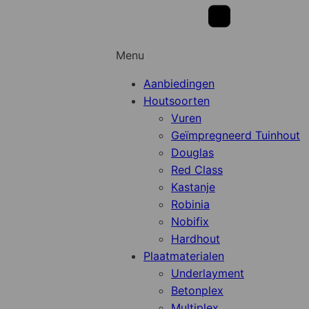
Menu
Aanbiedingen
Houtsoorten
Vuren
Geïmpregneerd Tuinhout
Douglas
Red Class
Kastanje
Robinia
Nobifix
Hardhout
Plaatmaterialen
Underlayment
Betonplex
Multiplex