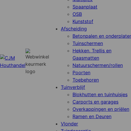
Spaanplaat
OSB
Kunststof
Afscheiding
Betonpalen en onderplate
Tuinschermen
Hekken, Trellis en
Gaasmatten
Natuurschermen/rollen
Poorten
Toebehoren
Tuinverblijf
Blokhutten en tuinhuisjes
Carports en garages
Overkappingen en priëlen
Ramen en Deuren
Vlonder