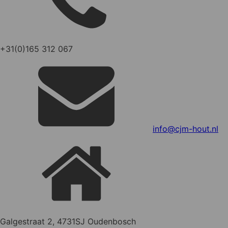
+31(0)165 312 067
info@cjm-hout.nl
Galgestraat 2, 4731SJ Oudenbosch