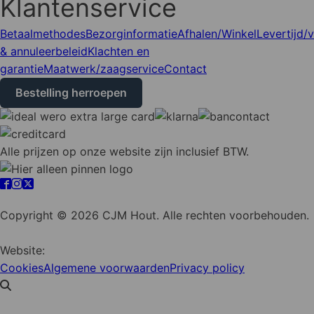
Klantenservice
Betaalmethodes
Bezorginformatie
Afhalen/Winkel
Levertijd/
& annuleerbeleid
Klachten en
garantie
Maatwerk/zaagservice
Contact
Bestelling herroepen
Alle prijzen op onze website zijn inclusief BTW.
Cookie instellingen
Copyright © 2026 CJM Hout. Alle rechten voorbehouden.
Website:
YZCommunicatie
Cookies
Algemene voorwaarden
Privacy policy