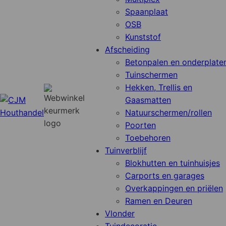
Spaanplaat
OSB
Kunststof
Afscheiding
Betonpalen en onderplate
Tuinschermen
Hekken, Trellis en
Gaasmatten
Natuurschermen/rollen
Poorten
Toebehoren
Tuinverblijf
Blokhutten en tuinhuisjes
Carports en garages
Overkappingen en priëlen
Ramen en Deuren
Vlonder