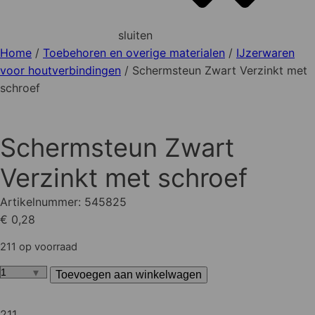
sluiten
Home
/
Toebehoren en overige materialen
/
IJzerwaren
voor houtverbindingen
/ Schermsteun Zwart Verzinkt met
schroef
Schermsteun Zwart
Verzinkt met schroef
Artikelnummer:
545825
€ 0,28
211 op voorraad
Toevoegen aan winkelwagen
Schermsteun
Zwart
Verzinkt
211