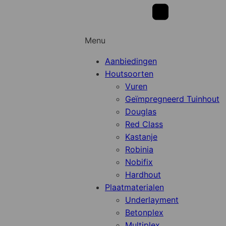
Menu
Aanbiedingen
Houtsoorten
Vuren
Geïmpregneerd Tuinhout
Douglas
Red Class
Kastanje
Robinia
Nobifix
Hardhout
Plaatmaterialen
Underlayment
Betonplex
Multiplex