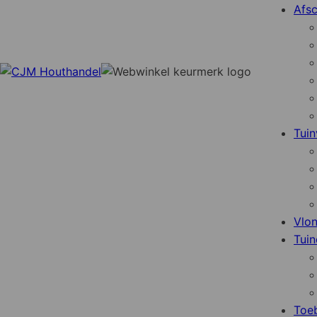
Afsc
Tuin
Vlo
Tuin
Toe