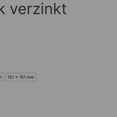
k verzinkt
m
151 x 151 mm