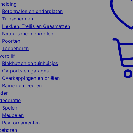
heiding
Betonpalen en onderplaten
Tuinschermen
Hekken, Trellis en Gaasmatten
Natuurschermen/rollen
Poorten
Toebehoren
verblijf
Blokhutten en tuinhuisjes
Carports en garages
Overkappingen en priëlen
Ramen en Deuren
nder
decoratie
Spelen
Meubelen
Paal ornamenten
behoren