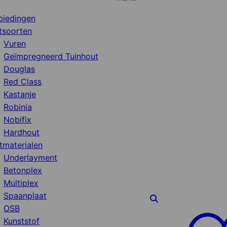
biedingen
tsoorten
Vuren
Geïmpregneerd Tuinhout
Douglas
Red Class
Kastanje
Robinia
Nobifix
Hardhout
tmaterialen
Underlayment
Betonplex
Multiplex
Spaanplaat
OSB
Kunststof