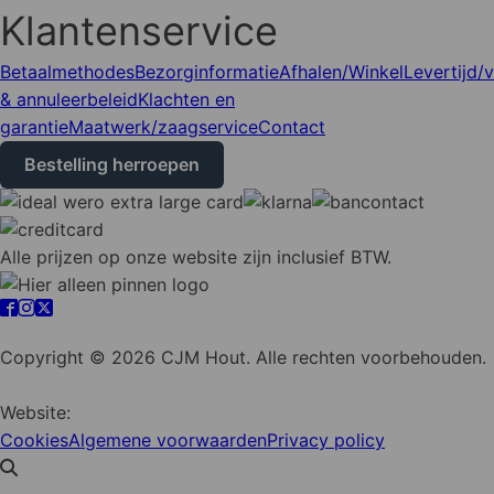
Klantenservice
Betaalmethodes
Bezorginformatie
Afhalen/Winkel
Levertijd/
& annuleerbeleid
Klachten en
garantie
Maatwerk/zaagservice
Contact
Bestelling herroepen
Alle prijzen op onze website zijn inclusief BTW.
Cookie instellingen
Copyright © 2026 CJM Hout. Alle rechten voorbehouden.
Website:
YZCommunicatie
Cookies
Algemene voorwaarden
Privacy policy