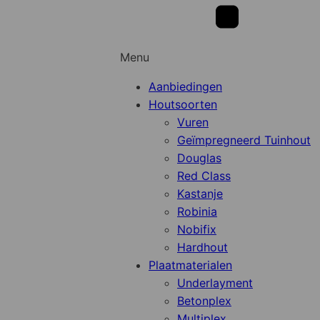
Menu
Aanbiedingen
Houtsoorten
Vuren
Geïmpregneerd Tuinhout
Douglas
Red Class
Kastanje
Robinia
Nobifix
Hardhout
Plaatmaterialen
Underlayment
Betonplex
Multiplex