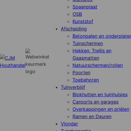
Spaanplaat
OSB
Kunststof
Afscheiding
Betonpalen en onderplate
Tuinschermen
Hekken, Trellis en
Gaasmatten
Natuurschermen/rollen
Poorten
Toebehoren
Tuinverblijf
Blokhutten en tuinhuisjes
Carports en garages
Overkappingen en priëlen
Ramen en Deuren
Vlonder