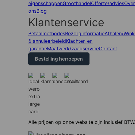
eigenschappen
Groothandel
Offerte/advies
Ove
ons
Blog
Klantenservice
Betaalmethodes
Bezorginformatie
Afhalen/Wink
& annuleerbeleid
Klachten en
garantie
Maatwerk/zaagservice
Contact
Bestelling herroepen
Alle prijzen op onze website zijn inclusief BTW