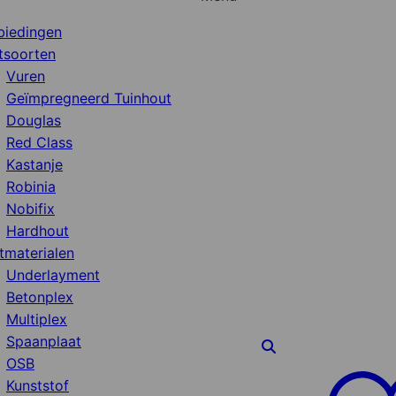
biedingen
tsoorten
Vuren
Geïmpregneerd Tuinhout
Douglas
Red Class
Kastanje
Robinia
Nobifix
Hardhout
tmaterialen
Underlayment
Betonplex
Multiplex
Spaanplaat
OSB
Kunststof