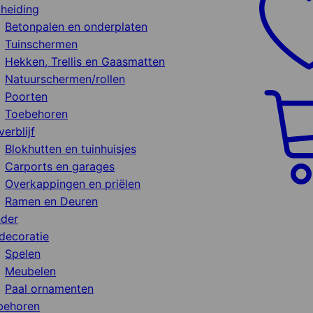
heiding
Betonpalen en onderplaten
Tuinschermen
Hekken, Trellis en Gaasmatten
Natuurschermen/rollen
Poorten
Toebehoren
verblijf
Blokhutten en tuinhuisjes
Carports en garages
Overkappingen en priëlen
Ramen en Deuren
nder
decoratie
Spelen
Meubelen
Paal ornamenten
behoren