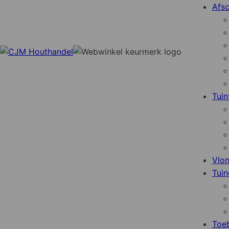
Afsc
Tuin
Vlo
Tuin
Toe