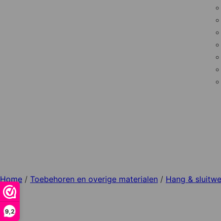
Home
/
Toebehoren en overige materialen
/
Hang & sluitwe
9,2