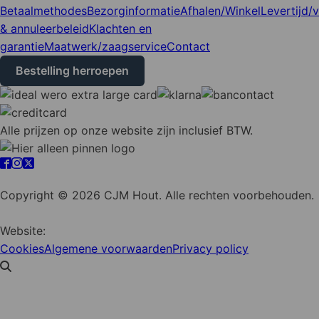
Betaalmethodes
Bezorginformatie
Afhalen/Winkel
Levertijd/
& annuleerbeleid
Klachten en
garantie
Maatwerk/zaagservice
Contact
Bestelling herroepen
Alle prijzen op onze website zijn inclusief BTW.
Cookie instellingen
Copyright © 2026 CJM Hout. Alle rechten voorbehouden.
Website:
YZCommunicatie
Cookies
Algemene voorwaarden
Privacy policy