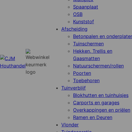
Spaanplaat
OSB
Kunststof
Afscheiding
Betonpalen en onderplate
Tuinschermen
Hekken, Trellis en
Gaasmatten
Natuurschermen/rollen
Poorten
Toebehoren
Tuinverblijf
Blokhutten en tuinhuisjes
Carports en garages
Overkappingen en priëlen
Ramen en Deuren
Vlonder