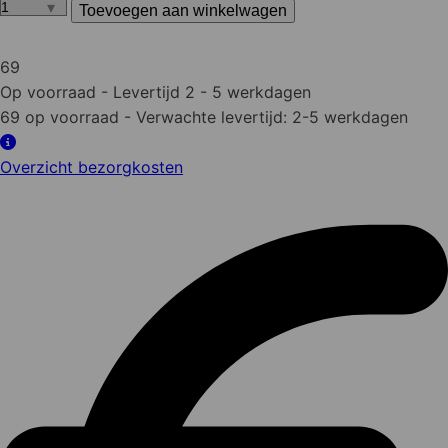
Toevoegen aan winkelwagen
EPDM
Dakbedekking
1.14
69
mm
Op voorraad
- Levertijd 2 - 5 werkdagen
dik
69 op voorraad
- Verwachte levertijd: 2-5 werkdagen
4.58m
breed
Overzicht bezorgkosten
per
strekkende
meter
aantal