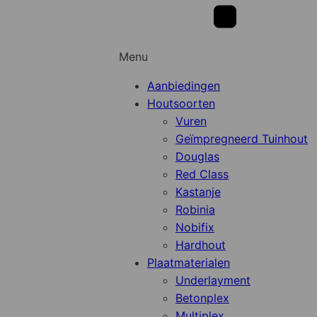
Menu
Aanbiedingen
Houtsoorten
Vuren
Geïmpregneerd Tuinhout
Douglas
Red Class
Kastanje
Robinia
Nobifix
Hardhout
Plaatmaterialen
Underlayment
Betonplex
Multiplex