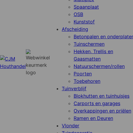
Spaanplaat
OSB
Kunststof
Afscheiding
Betonpalen en onderplate
Tuinschermen
Hekken, Trellis en
Gaasmatten
Natuurschermen/rollen
Poorten
Toebehoren
Tuinverblijf
Blokhutten en tuinhuisjes
Carports en garages
Overkappingen en priëlen
Ramen en Deuren
Vlonder