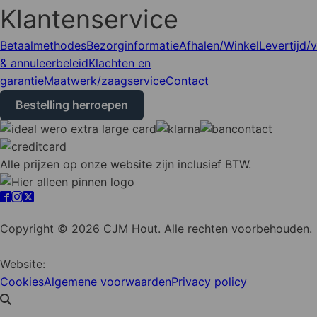
Klantenservice
Betaalmethodes
Bezorginformatie
Afhalen/Winkel
Levertijd/
& annuleerbeleid
Klachten en
garantie
Maatwerk/zaagservice
Contact
Bestelling herroepen
Alle prijzen op onze website zijn inclusief BTW.
Cookie instellingen
Copyright © 2026 CJM Hout. Alle rechten voorbehouden.
Website:
YZCommunicatie
Cookies
Algemene voorwaarden
Privacy policy