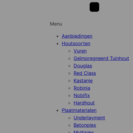
Menu
Aanbiedingen
Houtsoorten
Vuren
Geïmpregneerd Tuinhout
Douglas
Red Class
Kastanje
Robinia
Nobifix
Hardhout
Plaatmaterialen
Underlayment
Betonplex
Multiplex