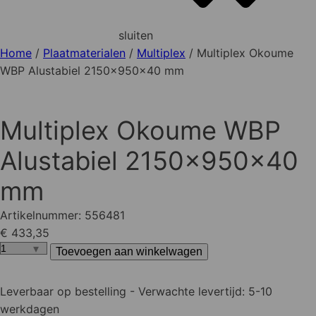
sluiten
Home
/
Plaatmaterialen
/
Multiplex
/ Multiplex Okoume
WBP Alustabiel 2150x950x40 mm
Multiplex Okoume WBP
Alustabiel 2150x950x40
mm
Artikelnummer:
556481
€ 433,35
Toevoegen aan winkelwagen
Multiplex
Okoume
WBP
Leverbaar op bestelling
- Verwachte levertijd: 5-10
Alustabiel
werkdagen