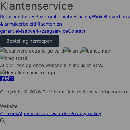
Klantenservice
Betaalmethodes
Bezorginformatie
Afhalen/Winkel
Levertijd/
& annuleerbeleid
Klachten en
garantie
Maatwerk/zaagservice
Contact
Bestelling herroepen
Alle prijzen op onze website zijn inclusief BTW.
Cookie instellingen
Copyright © 2026 CJM Hout. Alle rechten voorbehouden.
Website:
YZCommunicatie
Cookies
Algemene voorwaarden
Privacy policy