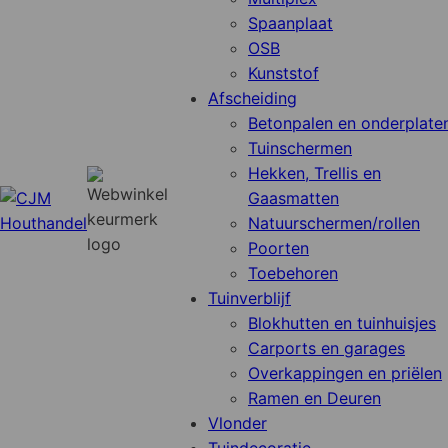
Spaanplaat
OSB
Kunststof
Afscheiding
Betonpalen en onderplate
Tuinschermen
Hekken, Trellis en
Gaasmatten
Natuurschermen/rollen
Poorten
Toebehoren
Tuinverblijf
Blokhutten en tuinhuisjes
Carports en garages
Overkappingen en priëlen
Ramen en Deuren
Vlonder