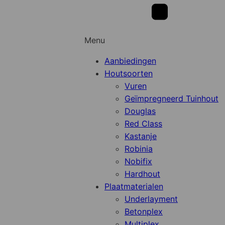
Menu
Aanbiedingen
Houtsoorten
Vuren
Geïmpregneerd Tuinhout
Douglas
Red Class
Kastanje
Robinia
Nobifix
Hardhout
Plaatmaterialen
Underlayment
Betonplex
Multiplex