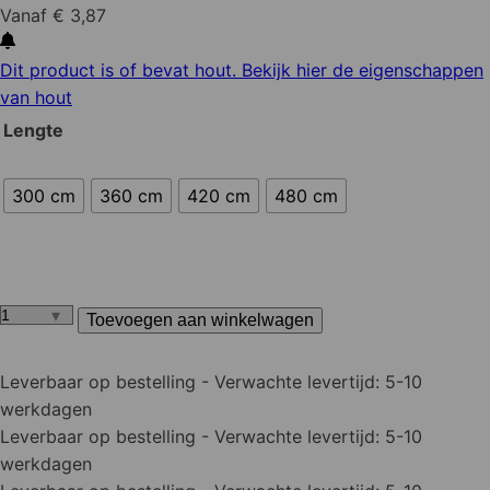
Vanaf € 3,87
Dit product is of bevat hout. Bekijk hier de eigenschappen
van hout
Lengte
300 cm
360 cm
420 cm
480 cm
Toevoegen aan winkelwagen
Vuren
geschaafd
28x70
Leverbaar op bestelling
- Verwachte levertijd: 5-10
mm
werkdagen
aantal
Leverbaar op bestelling
- Verwachte levertijd: 5-10
werkdagen