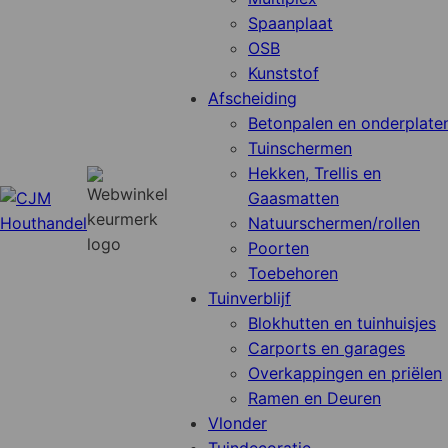
Spaanplaat
OSB
Kunststof
Afscheiding
Betonpalen en onderplate
Tuinschermen
Hekken, Trellis en
Gaasmatten
Natuurschermen/rollen
Poorten
Toebehoren
Tuinverblijf
Blokhutten en tuinhuisjes
Carports en garages
Overkappingen en priëlen
Ramen en Deuren
Vlonder