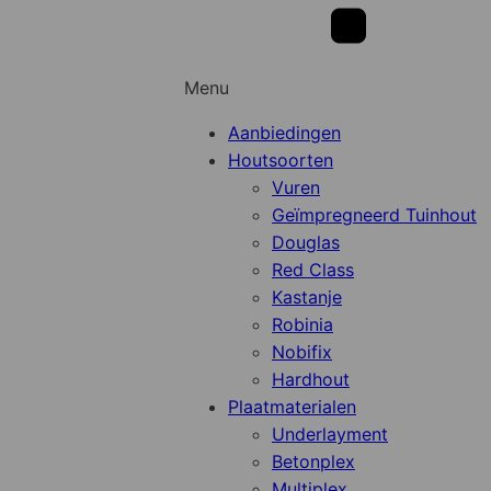
Menu
Aanbiedingen
Houtsoorten
Vuren
Geïmpregneerd Tuinhout
Douglas
Red Class
Kastanje
Robinia
Nobifix
Hardhout
Plaatmaterialen
Underlayment
Betonplex
Multiplex