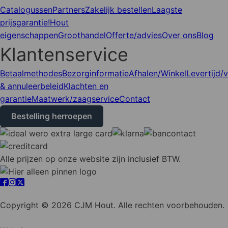
Catalogussen
Partners
Zakelijk bestellen
Laagste
prijsgarantie!
Hout
eigenschappen
Groothandel
Offerte/advies
Over ons
Blog
Klantenservice
Betaalmethodes
Bezorginformatie
Afhalen/Winkel
Levertijd/
& annuleerbeleid
Klachten en
garantie
Maatwerk/zaagservice
Contact
Bestelling herroepen
Alle prijzen op onze website zijn inclusief BTW.
Cookie instellingen
Copyright © 2026 CJM Hout. Alle rechten voorbehouden.