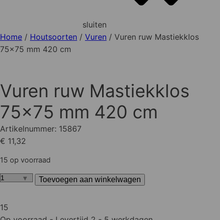
sluiten
Home
/
Houtsoorten
/
Vuren
/ Vuren ruw Mastiekklos
75x75 mm 420 cm
Vuren ruw Mastiekklos
75x75 mm 420 cm
Artikelnummer:
15867
€ 11,32
15 op voorraad
Toevoegen aan winkelwagen
Vuren
ruw
Mastiekklos
15
75x75
Op voorraad
- Levertijd 2 - 5 werkdagen