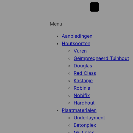
Menu
Aanbiedingen
Houtsoorten
Vuren
Geïmpregneerd Tuinhout
Douglas
Red Class
Kastanje
Robinia
Nobifix
Hardhout
Plaatmaterialen
Underlayment
Betonplex
Multiplex