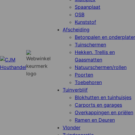
Spaanplaat
OSB
Kunststof
Afscheiding
Betonpalen en onderplate
Tuinschermen
Hekken, Trellis en
Gaasmatten
Natuurschermen/rollen
Poorten
Toebehoren
Tuinverblijf
Blokhutten en tuinhuisjes
Carports en garages
Overkappingen en priëlen
Ramen en Deuren
Vlonder