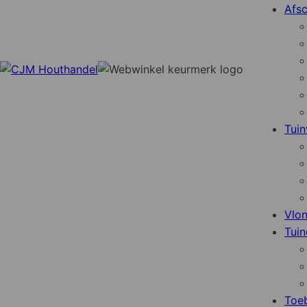
Afsc
Tuin
Vlo
Tuin
Toe