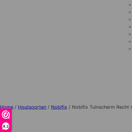
Home
/
Houtsoorten
/
Nobifix
/ Nobifix Tuinscherm Recht
9,2