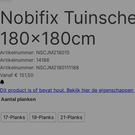
Nobifix Tuinsch
180x180cm
Artikelnummer:
NSCJM218015
Artikelnummer:
14186
Artikelnummer:
NSCJM2180111188
Vanaf € 151,50
Dit product is of bevat hout. Bekijk hier de eigenschappen
Aantal planken
17-Planks
19-Planks
21-Planks