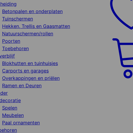
heiding
Betonpalen en onderplaten
Tuinschermen
Hekken, Trellis en Gaasmatten
Natuurschermen/rollen
Poorten
Toebehoren
verblijf
Blokhutten en tuinhuisjes
Carports en garages
Overkappingen en priëlen
Ramen en Deuren
nder
decoratie
Spelen
Meubelen
Paal ornamenten
behoren