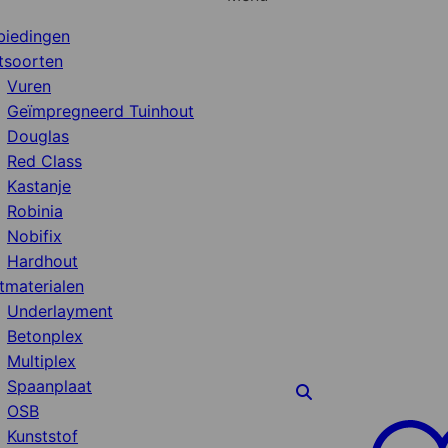
biedingen
tsoorten
Vuren
Geïmpregneerd Tuinhout
Douglas
Red Class
Kastanje
Robinia
Nobifix
Hardhout
tmaterialen
Underlayment
Betonplex
Multiplex
Spaanplaat
OSB
Kunststof