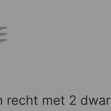
agen
agen
agen
m recht met 2 dwa