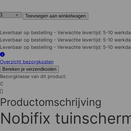
Toevoegen aan winkelwagen
Nobifix
Tuinscherm
Leverbaar op bestelling
- Verwachte levertijd: 5-10 werkd
Recht
Leverbaar op bestelling
- Verwachte levertijd: 5-10 werkd
met
Leverbaar op bestelling
- Verwachte levertijd: 5-10 werkd
2
dwarsplanken
Overzicht bezorgkosten
180x180cm
aantal
Bereken je verzendkosten
Bezorgklasse van dit product:
C
Productomschrijving
Nobifix tuinscher