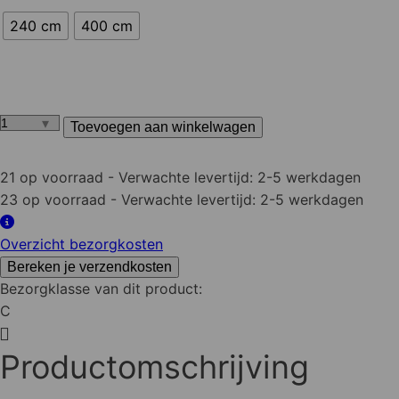
240 cm
400 cm
Toevoegen aan winkelwagen
Nobifix
geïmpregneerd
Regel
21 op voorraad
- Verwachte levertijd: 2-5 werkdagen
45x70
23 op voorraad
- Verwachte levertijd: 2-5 werkdagen
mm
aantal
Overzicht bezorgkosten
Bereken je verzendkosten
Bezorgklasse van dit product:
C
Productomschrijving