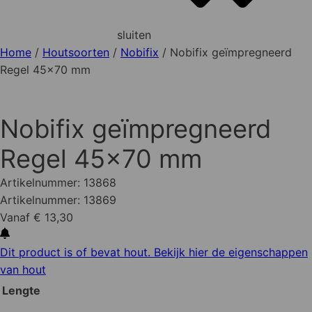
sluiten
Home
/
Houtsoorten
/
Nobifix
/ Nobifix geïmpregneerd
Regel 45x70 mm
Nobifix geïmpregneerd
Regel 45x70 mm
Artikelnummer:
13868
Artikelnummer:
13869
Vanaf € 13,30
Dit product is of bevat hout. Bekijk hier de eigenschappen
van hout
Lengte