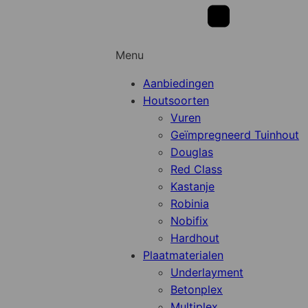
Menu
Aanbiedingen
Houtsoorten
Vuren
Geïmpregneerd Tuinhout
Douglas
Red Class
Kastanje
Robinia
Nobifix
Hardhout
Plaatmaterialen
Underlayment
Betonplex
Multiplex