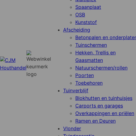
Spaanplaat
OSB
Kunststof
Afscheiding
Betonpalen en onderplate
Tuinschermen
Hekken, Trellis en
Gaasmatten
Natuurschermen/rollen
Poorten
Toebehoren
Tuinverblijf
Blokhutten en tuinhuisjes
Carports en garages
Overkappingen en priëlen
Ramen en Deuren
Vlonder