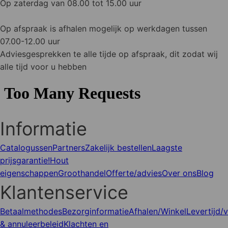
Op zaterdag van 08.00 tot 15.00 uur
Op afspraak is afhalen mogelijk op werkdagen tussen
07.00-12.00 uur
Adviesgesprekken te alle tijde op afspraak, dit zodat wij
alle tijd voor u hebben
Informatie
Catalogussen
Partners
Zakelijk bestellen
Laagste
prijsgarantie!
Hout
eigenschappen
Groothandel
Offerte/advies
Over ons
Blog
Klantenservice
Betaalmethodes
Bezorginformatie
Afhalen/Winkel
Levertijd/
& annuleerbeleid
Klachten en