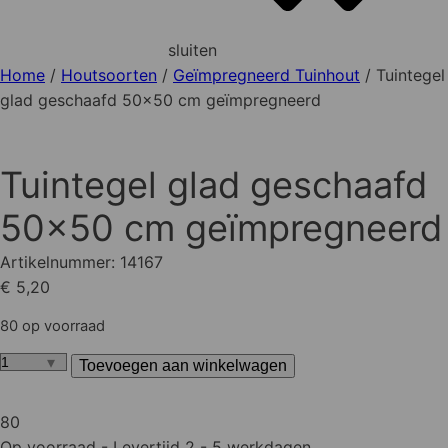
sluiten
Home
/
Houtsoorten
/
Geïmpregneerd Tuinhout
/ Tuintegel
glad geschaafd 50x50 cm geïmpregneerd
Tuintegel glad geschaafd
50x50 cm geïmpregneerd
Artikelnummer:
14167
€ 5,20
80 op voorraad
Toevoegen aan winkelwagen
Tuintegel
glad
geschaafd
80
50x50
Op voorraad
- Levertijd 2 - 5 werkdagen