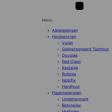
Menu
Aanbiedingen
Houtsoorten
Vuren
Geïmpregneerd Tuinhout
Douglas
Red Class
Kastanje
Robinia
Nobifix
Hardhout
Plaatmaterialen
Underlayment
Betonplex
Multiplex