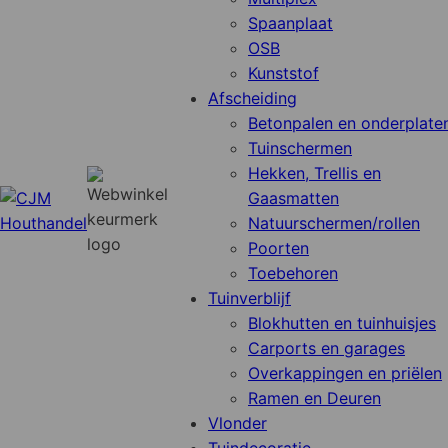
Spaanplaat
OSB
Kunststof
Afscheiding
Betonpalen en onderplate
Tuinschermen
Hekken, Trellis en
Gaasmatten
Natuurschermen/rollen
Poorten
Toebehoren
Tuinverblijf
Blokhutten en tuinhuisjes
Carports en garages
Overkappingen en priëlen
Ramen en Deuren
Vlonder