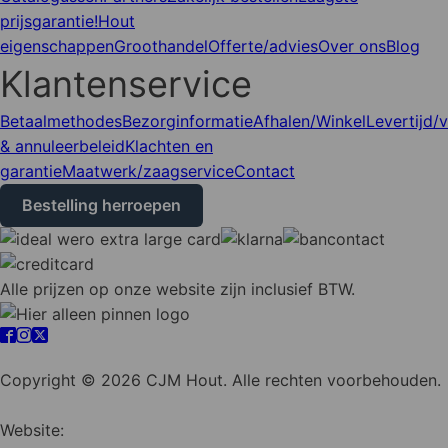
prijsgarantie!
Hout
eigenschappen
Groothandel
Offerte/advies
Over ons
Blog
Klantenservice
Betaalmethodes
Bezorginformatie
Afhalen/Winkel
Levertijd/
& annuleerbeleid
Klachten en
garantie
Maatwerk/zaagservice
Contact
Bestelling herroepen
Alle prijzen op onze website zijn inclusief BTW.
Cookie instellingen
Copyright © 2026 CJM Hout. Alle rechten voorbehouden.
Website:
YZCommunicatie