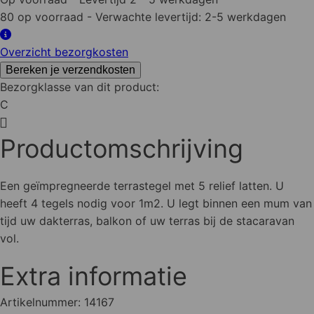
cm
80 op voorraad
- Verwachte levertijd: 2-5 werkdagen
geïmpregneerd
aantal
Overzicht bezorgkosten
Bereken je verzendkosten
Bezorgklasse van dit product:
C
Productomschrijving
Een geïmpregneerde terrastegel met 5 relief latten. U
heeft 4 tegels nodig voor 1m2. U legt binnen een mum van
tijd uw dakterras, balkon of uw terras bij de stacaravan
vol.
Extra informatie
Artikelnummer:
14167