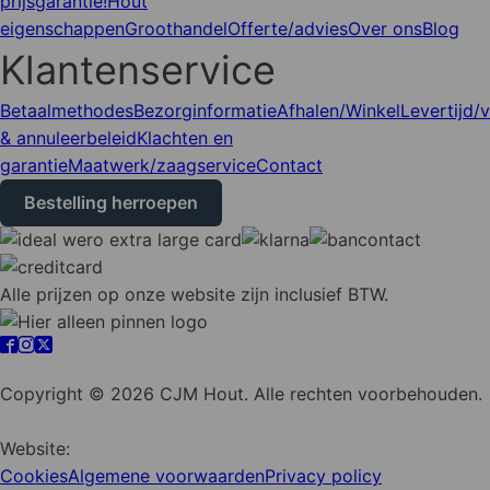
prijsgarantie!
Hout
eigenschappen
Groothandel
Offerte/advies
Over ons
Blog
Klantenservice
Betaalmethodes
Bezorginformatie
Afhalen/Winkel
Levertijd/
& annuleerbeleid
Klachten en
garantie
Maatwerk/zaagservice
Contact
Bestelling herroepen
Alle prijzen op onze website zijn inclusief BTW.
Cookie instellingen
Copyright © 2026 CJM Hout. Alle rechten voorbehouden.
Website:
YZCommunicatie
Cookies
Algemene voorwaarden
Privacy policy