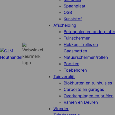
Spaanplaat
OSB
Kunststof
Afscheiding
Betonpalen en onderplate
Tuinschermen
Hekken, Trellis en
Gaasmatten
Natuurschermen/rollen
Poorten
Toebehoren
Tuinverblijf
Blokhutten en tuinhuisjes
Carports en garages
Overkappingen en priëlen
Ramen en Deuren
Vlonder