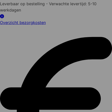
Plank
Leverbaar op bestelling
- Verwachte levertijd: 5-10
Fijnbezaagd
werkdagen
30x200
mm
Overzicht bezorgkosten
500
cm
aantal