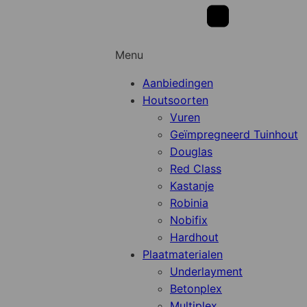
Menu
Aanbiedingen
Houtsoorten
Vuren
Geïmpregneerd Tuinhout
Douglas
Red Class
Kastanje
Robinia
Nobifix
Hardhout
Plaatmaterialen
Underlayment
Betonplex
Multiplex