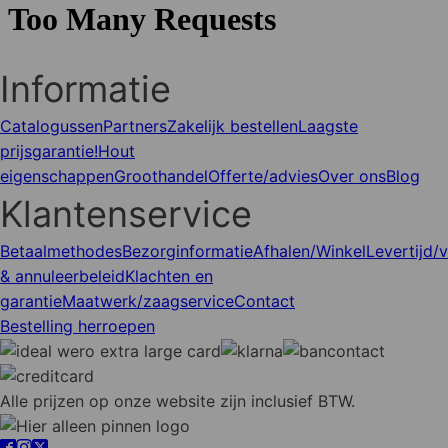
Informatie
Catalogussen
Partners
Zakelijk bestellen
Laagste
prijsgarantie!
Hout
eigenschappen
Groothandel
Offerte/advies
Over ons
Blog
Klantenservice
Betaalmethodes
Bezorginformatie
Afhalen/Winkel
Levertijd/
& annuleerbeleid
Klachten en
garantie
Maatwerk/zaagservice
Contact
Bestelling herroepen
Alle prijzen op onze website zijn inclusief BTW.