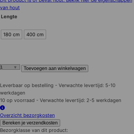
Dit product is of bevat hout. Bekijk hier de eigenschappen
van hout
Lengte
180 cm
400 cm
Toevoegen aan winkelwagen
Douglas
tuinplank
fijnbezaagd
Leverbaar op bestelling
- Verwachte levertijd: 5-10
zwart
werkdagen
geimpregneerd
10 op voorraad
- Verwachte levertijd: 2-5 werkdagen
16x140
mm
Overzicht bezorgkosten
aantal
Bereken je verzendkosten
Bezorgklasse van dit product: