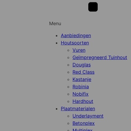
Menu
Aanbiedingen
Houtsoorten
Vuren
Geïmpregneerd Tuinhout
Douglas
Red Class
Kastanje
Robinia
Nobifix
Hardhout
Plaatmaterialen
Underlayment
Betonplex
Multiplex