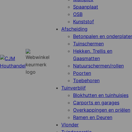
Spaanplaat
OSB
Kunststof
Afscheiding
Betonpalen en onderplate
Tuinschermen
Hekken, Trellis en
Gaasmatten
Natuurschermen/rollen
Poorten
Toebehoren
Tuinverblijf
Blokhutten en tuinhuisjes
Carports en garages
Overkappingen en priëlen
Ramen en Deuren
Vlonder