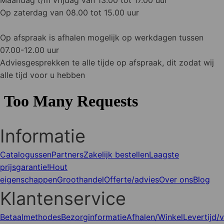
Maandag t/m vrijdag van 13.00 tot 17.00 uur
Op zaterdag van 08.00 tot 15.00 uur
Op afspraak is afhalen mogelijk op werkdagen tussen
07.00-12.00 uur
Adviesgesprekken te alle tijde op afspraak, dit zodat wij
alle tijd voor u hebben
Informatie
Catalogussen
Partners
Zakelijk bestellen
Laagste
prijsgarantie!
Hout
eigenschappen
Groothandel
Offerte/advies
Over ons
Blog
Klantenservice
Betaalmethodes
Bezorginformatie
Afhalen/Winkel
Levertijd/