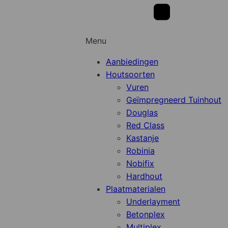
Menu
Aanbiedingen
Houtsoorten
Vuren
Geïmpregneerd Tuinhout
Douglas
Red Class
Kastanje
Robinia
Nobifix
Hardhout
Plaatmaterialen
Underlayment
Betonplex
Multiplex