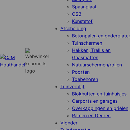
Spaanplaat
OSB
Kunststof
Afscheiding
Betonpalen en onderplate
Tuinschermen
Hekken, Trellis en
Gaasmatten
Natuurschermen/rollen
Poorten
Toebehoren
Tuinverblijf
Blokhutten en tuinhuisjes
Carports en garages
Overkappingen en priëlen
Ramen en Deuren
Vlonder