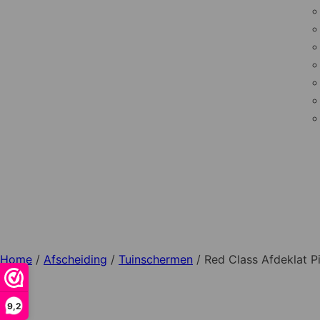
Home
/
Afscheiding
/
Tuinschermen
/ Red Class Afdeklat 
9,2