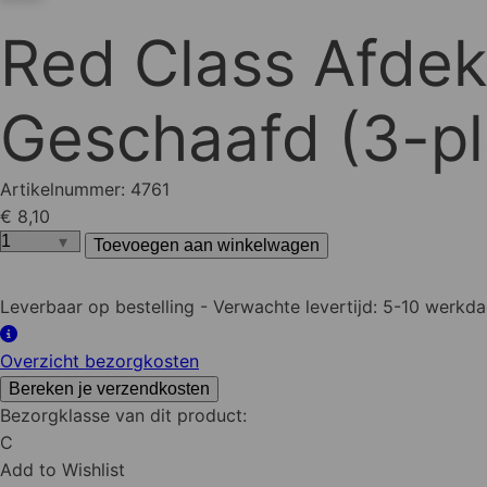
Red Class Afde
Geschaafd (3-pl
Artikelnummer:
4761
€ 8,10
Toevoegen aan winkelwagen
Red
Class
Leverbaar op bestelling
- Verwachte levertijd: 5-10 werkd
Afdeklat
Piramide
Overzicht bezorgkosten
35x85
mm
Bereken je verzendkosten
Bezorgklasse van dit product:
180
C
cm
Add to Wishlist
Geschaafd