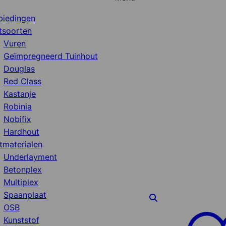
biedingen
tsoorten
Vuren
Geïmpregneerd Tuinhout
Douglas
Red Class
Kastanje
Robinia
Nobifix
Hardhout
tmaterialen
Underlayment
Betonplex
Multiplex
Spaanplaat
OSB
Kunststof