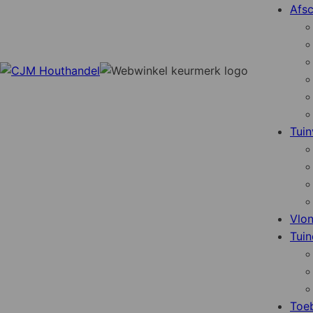
Afsc
Tuin
Vlo
Tuin
Toe