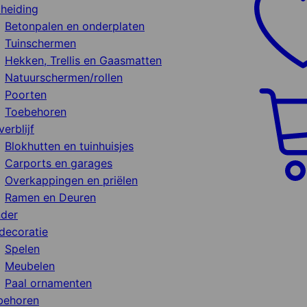
heiding
Betonpalen en onderplaten
Tuinschermen
Hekken, Trellis en Gaasmatten
Natuurschermen/rollen
Poorten
Toebehoren
verblijf
Blokhutten en tuinhuisjes
Carports en garages
Overkappingen en priëlen
Ramen en Deuren
nder
decoratie
Spelen
Meubelen
Paal ornamenten
behoren