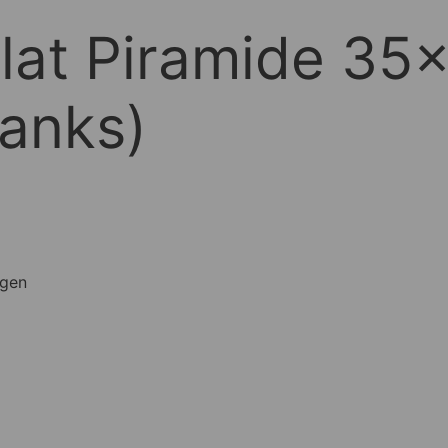
klat Piramide 3
anks)
agen