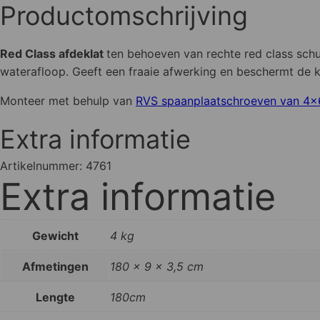
(3-
Productomschrijving
planks)
aantal
Red Class afdeklat
ten behoeven van rechte red class sc
waterafloop. Geeft een fraaie afwerking en beschermt de 
Monteer met behulp van
RVS spaanplaatschroeven van 
Extra informatie
Artikelnummer:
4761
Extra informatie
Gewicht
4 kg
Afmetingen
180 × 9 × 3,5 cm
Lengte
180cm