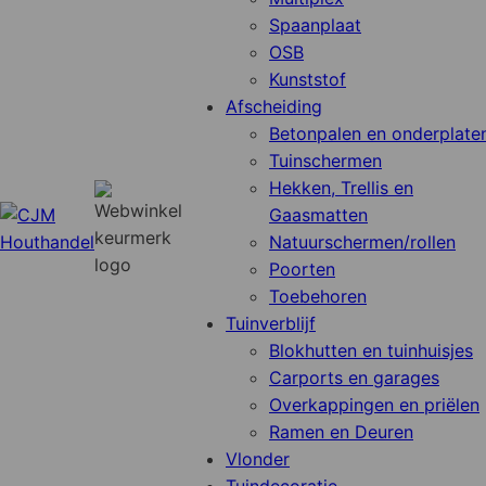
Spaanplaat
OSB
Kunststof
Afscheiding
Betonpalen en onderplate
Tuinschermen
Hekken, Trellis en
Gaasmatten
Natuurschermen/rollen
Poorten
Toebehoren
Tuinverblijf
Blokhutten en tuinhuisjes
Carports en garages
Overkappingen en priëlen
Ramen en Deuren
Vlonder