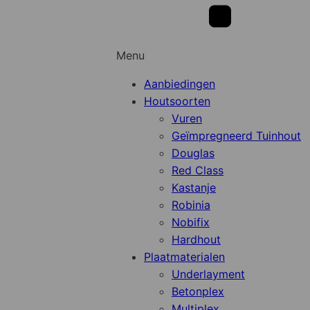
Menu
Aanbiedingen
Houtsoorten
Vuren
Geïmpregneerd Tuinhout
Douglas
Red Class
Kastanje
Robinia
Nobifix
Hardhout
Plaatmaterialen
Underlayment
Betonplex
Multiplex