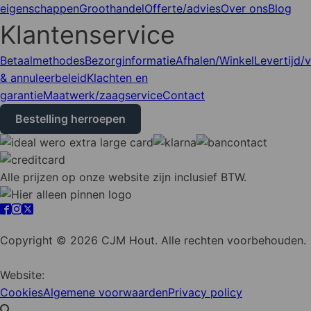
eigenschappen
Groothandel
Offerte/advies
Over ons
Blog
Klantenservice
Betaalmethodes
Bezorginformatie
Afhalen/Winkel
Levertijd/
& annuleerbeleid
Klachten en
garantie
Maatwerk/zaagservice
Contact
Bestelling herroepen
Alle prijzen op onze website zijn inclusief BTW.
Cookie instellingen
Copyright © 2026 CJM Hout. Alle rechten voorbehouden.
Website:
YZCommunicatie
Cookies
Algemene voorwaarden
Privacy policy