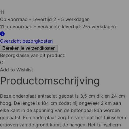
onderplaat
antraciet
11
gecoat
Op voorraad
- Levertijd 2 - 5 werkdagen
2
11 op voorraad
- Verwachte levertijd: 2-5 werkdagen
zijden
glad
Overzicht bezorgkosten
H24xD3.5xL184
Bereken je verzendkosten
cm
Bezorgklasse van dit product:
aantal
C
Add to Wishlist
Productomschrijving
Deze onderplaat antraciet gecoat is 3,5 cm dik en 24 cm
hoog. De lengte is 184 cm zodat hij ongeveer 2 cm aan
elke kant in de sponning van de betonpaal kan worden
geplaatst. Een onderplaat zorgt ervoor dat het tuinscherm
erboven van de grond komt de hangen. Het tuinscherm