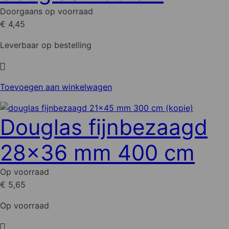
gekozen
Doorgaans op voorraad
worden
€ 4,45
op
de
Leverbaar op bestelling
productpagina
Toevoegen aan winkelwagen
Douglas fijnbezaagd
28x36 mm 400 cm
Op voorraad
€ 5,65
Op voorraad