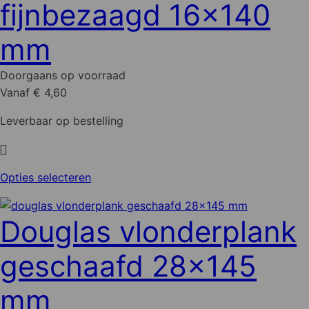
fijnbezaagd 16x140
mm
Doorgaans op voorraad
Vanaf € 4,60
Leverbaar op bestelling
Dit
Opties selecteren
product
heeft
Douglas vlonderplank
meerdere
variaties.
geschaafd 28x145
Deze
optie
mm
kan