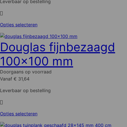
Leverbaar op bestelling
Dit
Opties selecteren
product
heeft
Douglas fijnbezaagd
meerdere
variaties.
100x100 mm
Deze
optie
Doorgaans op voorraad
kan
Vanaf € 31,64
gekozen
worden
Leverbaar op bestelling
op
de
productpagina
Dit
Opties selecteren
product