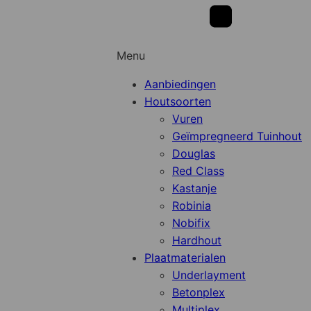
Menu
Aanbiedingen
Houtsoorten
Vuren
Geïmpregneerd Tuinhout
Douglas
Red Class
Kastanje
Robinia
Nobifix
Hardhout
Plaatmaterialen
Underlayment
Betonplex
Multiplex