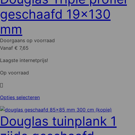
geschaafd 19x130
mm
Doorgaans op voorraad
Vanaf € 7,65
Laagste internetprijs!
Op voorraad
Dit
Opties selecteren
product
heeft
Douglas tuinplank 1
meerdere
variaties.
Deze