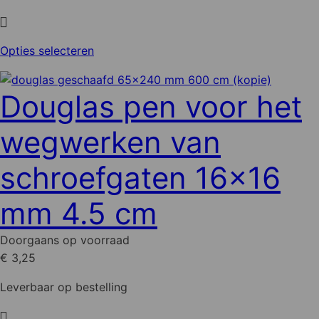
productpagina
Dit
Opties selecteren
product
heeft
Douglas pen voor het
meerdere
variaties.
wegwerken van
Deze
optie
schroefgaten 16x16
kan
gekozen
mm 4.5 cm
worden
op
Doorgaans op voorraad
de
€ 3,25
productpagina
Leverbaar op bestelling