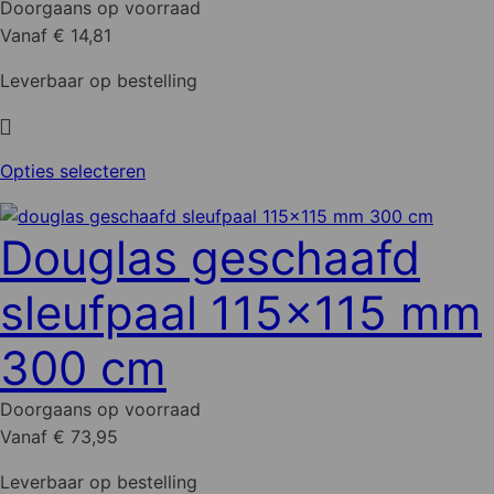
Doorgaans op voorraad
productpagina
Vanaf € 14,81
Leverbaar op bestelling
Dit
Opties selecteren
product
heeft
Douglas geschaafd
meerdere
variaties.
sleufpaal 115x115 mm
Deze
optie
300 cm
kan
gekozen
Doorgaans op voorraad
worden
Vanaf € 73,95
op
de
Leverbaar op bestelling