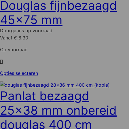
Douglas fijnbezaagd
45x75 mm
Doorgaans op voorraad
Vanaf € 8,30
Op voorraad
Dit
Opties selecteren
product
heeft
Panlat bezaagd
meerdere
variaties.
25x38 mm onbereid
Deze
optie
douglas 400 cm
kan