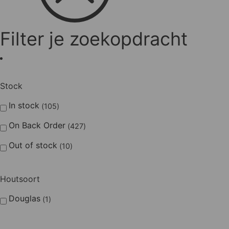
op
de
productpagina
Filter je zoekopdracht
Stock
In stock
105
On Back Order
427
Out of stock
10
Houtsoort
Douglas
1