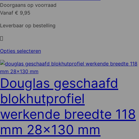
Doorgaans op voorraad
productpagina
Vanaf € 9,95
Leverbaar op bestelling
Dit
Opties selecteren
product
heeft
meerdere
Douglas geschaafd
variaties.
Deze
blokhutprofiel
optie
kan
werkende breedte 118
gekozen
worden
mm 28x130 mm
op
de