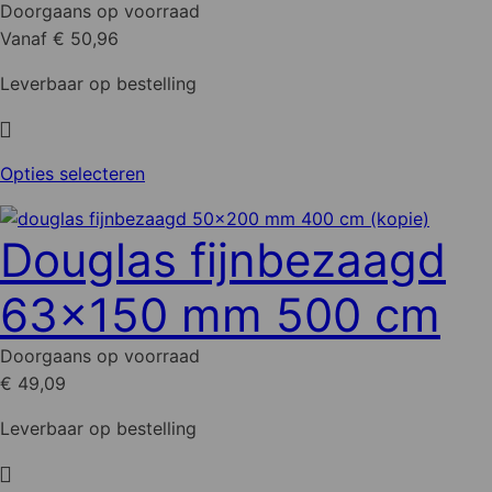
Doorgaans op voorraad
Vanaf € 50,96
Leverbaar op bestelling
Dit
Opties selecteren
product
heeft
Douglas fijnbezaagd
meerdere
variaties.
63x150 mm 500 cm
Deze
optie
Doorgaans op voorraad
kan
€ 49,09
gekozen
worden
Leverbaar op bestelling
op
de