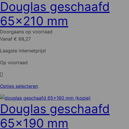
Douglas geschaafd
65x210 mm
Doorgaans op voorraad
Vanaf € 68,27
Laagste internetprijs!
Op voorraad
Dit
Opties selecteren
product
heeft
Douglas geschaafd
meerdere
variaties.
65x190 mm
Deze