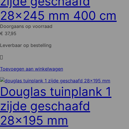
zijde geschaafd
optie
28x245 mm 400 cm
kan
gekozen
Doorgaans op voorraad
worden
€ 37,95
op
de
Leverbaar op bestelling
productpagina
Toevoegen aan winkelwagen
Douglas tuinplank 1
zijde geschaafd
28x195 mm