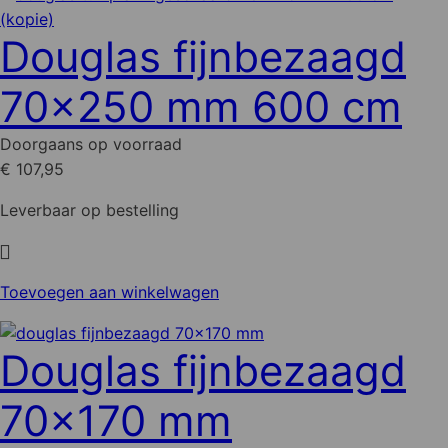
heeft
meerdere
Douglas fijnbezaagd
variaties.
Deze
70x250 mm 600 cm
optie
kan
Doorgaans op voorraad
gekozen
€ 107,95
worden
op
Leverbaar op bestelling
de
productpagina
Toevoegen aan winkelwagen
Douglas fijnbezaagd
70x170 mm