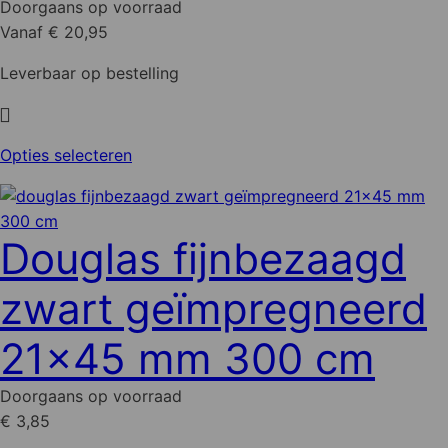
Doorgaans op voorraad
Vanaf € 20,95
Leverbaar op bestelling
Dit
Opties selecteren
product
heeft
meerdere
Douglas fijnbezaagd
variaties.
Deze
zwart geïmpregneerd
optie
kan
21x45 mm 300 cm
gekozen
worden
Doorgaans op voorraad
op
€ 3,85
de