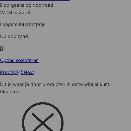
optie
Doorgaans op voorraad
kan
Vanaf € 33,18
gekozen
worden
Laagste internetprijs!
op
Op voorraad
de
productpagina
Dit
Opties selecteren
product
Prev
1
2
3
4
5
Next
heeft
meerdere
Dit is waar je door producten in deze winkel kunt
variaties.
bladeren.
Deze
optie
kan
gekozen
worden