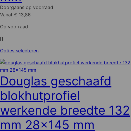
gekozen
Doorgaans op voorraad
worden
Vanaf € 13,86
op
de
Op voorraad
productpagina
Dit
Opties selecteren
product
heeft
meerdere
Douglas geschaafd
variaties.
Deze
blokhutprofiel
optie
kan
werkende breedte 132
gekozen
worden
mm 28x145 mm
op
de