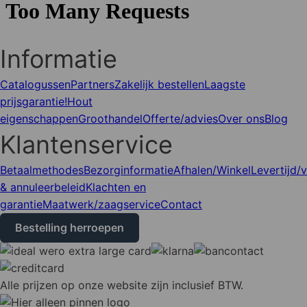
Informatie
Catalogussen
Partners
Zakelijk bestellen
Laagste
prijsgarantie!
Hout
eigenschappen
Groothandel
Offerte/advies
Over ons
Blog
Klantenservice
Betaalmethodes
Bezorginformatie
Afhalen/Winkel
Levertijd/
& annuleerbeleid
Klachten en
garantie
Maatwerk/zaagservice
Contact
Bestelling herroepen
Alle prijzen op onze website zijn inclusief BTW.