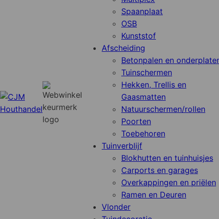
Spaanplaat
OSB
Kunststof
Afscheiding
Betonpalen en onderplate
Tuinschermen
Hekken, Trellis en
Gaasmatten
Natuurschermen/rollen
Poorten
Toebehoren
Tuinverblijf
Blokhutten en tuinhuisjes
Carports en garages
Overkappingen en priëlen
Ramen en Deuren
Vlonder