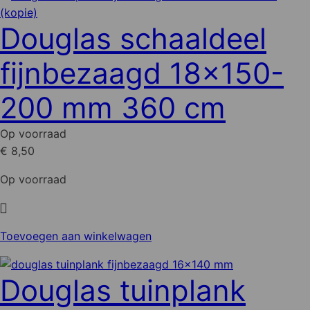
heeft
meerdere
Douglas schaaldeel
variaties.
Deze
fijnbezaagd 18x150-
optie
kan
200 mm 360 cm
gekozen
worden
Op voorraad
op
€ 8,50
de
productpagina
Op voorraad
Toevoegen aan winkelwagen
Douglas tuinplank